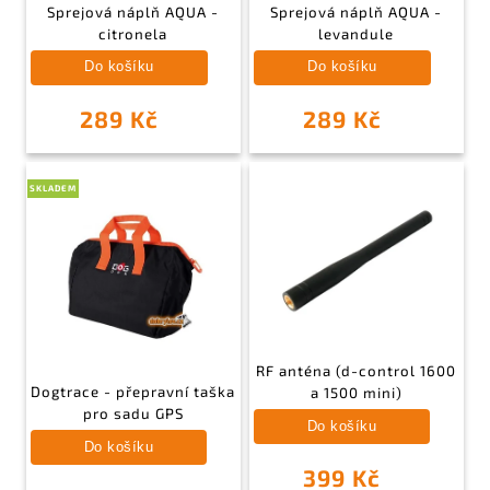
Sprejová náplň AQUA -
Sprejová náplň AQUA -
citronela
levandule
Do košíku
Do košíku
289 Kč
289 Kč
SKLADEM
RF anténa (d-control 1600
Dogtrace - přepravní taška
a 1500 mini)
pro sadu GPS
Do košíku
Do košíku
399 Kč