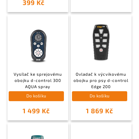
399 Kč
Vysílač ke sprejovému
Ovladač k výcvikovému
obojku d-control 300
obojku pro psy d-control
AQUA spray
Edge 200
Do košíku
Do košíku
1 499 Kč
1 869 Kč