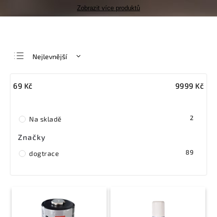
Zobrazit více produktů
Nejlevnější
Nejdražší
69
Kč
9999
Kč
Nejprodávanější
Abecedně
2
Na skladě
Značky
89
dogtrace