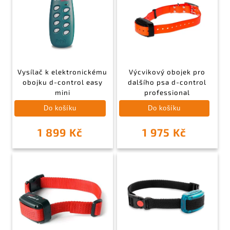
Vysílač k elektronickému
Výcvikový obojek pro
obojku d-control easy
dalšího psa d-control
mini
professional
Do košíku
Do košíku
1 899 Kč
1 975 Kč