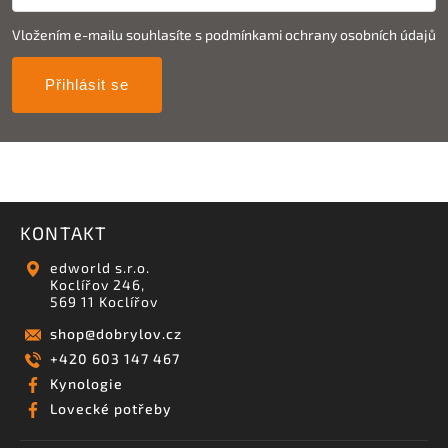
Vložením e-mailu souhlasíte s
podmínkami ochrany osobních údajů
Přihlásit se
KONTAKT
edworld s.r.o.
Koclířov 246,
569 11 Koclířov
shop
@
dobrylov.cz
+420 603 147 467
Kynologie
Lovecké potřeby