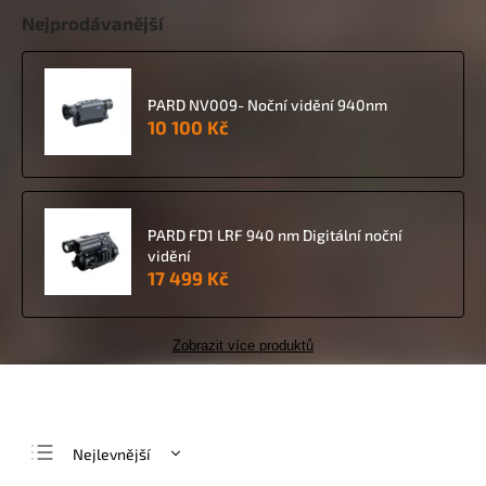
Nejprodávanější
PARD NV009- Noční vidění 940nm
10 100 Kč
PARD FD1 LRF 940 nm Digitální noční
vidění
17 499 Kč
Zobrazit více produktů
Nejlevnější