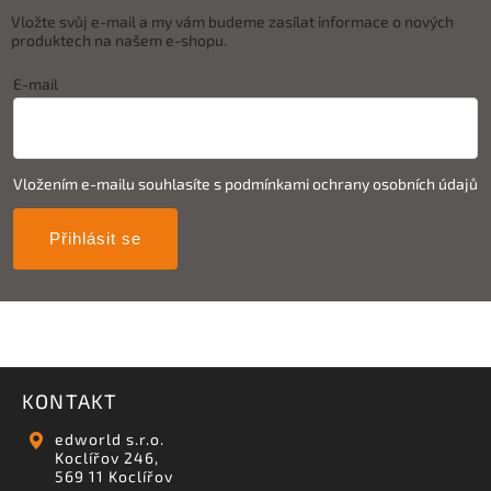
Vložte svůj e-mail a my vám budeme zasílat informace o nových
produktech na našem e-shopu.
E-mail
Vložením e-mailu souhlasíte s
podmínkami ochrany osobních údajů
Přihlásit se
KONTAKT
edworld s.r.o.
Koclířov 246,
569 11 Koclířov