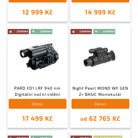
12 999 Kč
14 999 Kč
PARD FD1 LRF 940 nm
Night Pearl MONO WF GEN
Digitální noční vidění
2+ BASIC Monokulár
Detail
Detail
17 499 Kč
62 765 Kč
od