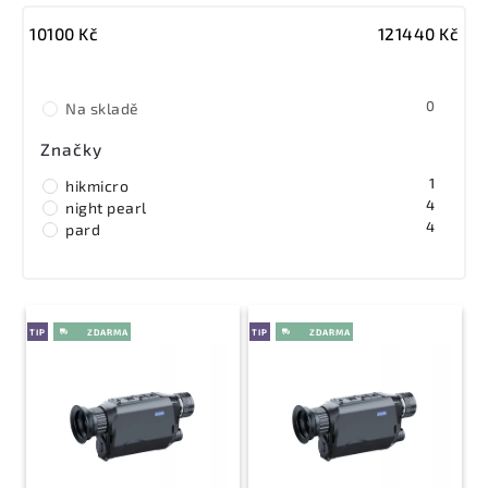
Nejdražší
10100
Kč
121440
Kč
Nejprodávanější
Abecedně
0
Na skladě
Značky
1
hikmicro
4
night pearl
4
pard
TIP
TIP