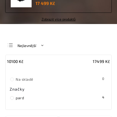
17 499 Kč
Zobrazit více produktů
Nejlevnější
Nejdražší
10100
Kč
17499
Kč
Nejprodávanější
Abecedně
0
Na skladě
Značky
4
pard