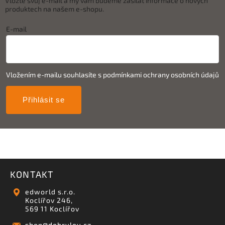
Vložte svůj e-mail a my vám budeme zasílat informace o nových
produktech na našem e-shopu.
E-mail
Vložením e-mailu souhlasíte s
podmínkami ochrany osobních údajů
Přihlásit se
KONTAKT
edworld s.r.o.
Koclířov 246,
569 11 Koclířov
shop
@
dobrylov.cz