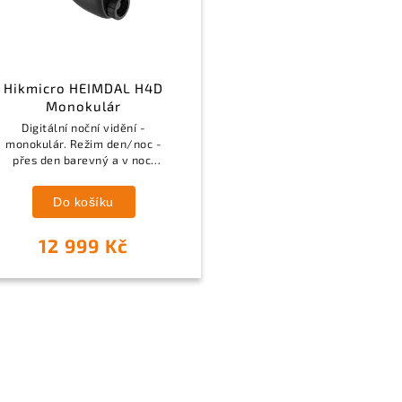
Hikmicro HEIMDAL H4D
Monokulár
Digitální noční vidění -
monokulár. Režim den/noc -
přes den barevný a v noci
černobílý obraz. Čočka: 31
mm. Detekční vzdálenost:
Do košíku
200 m. Optické zvětšení: 1x.
Plynulý digitální...
12 999 Kč