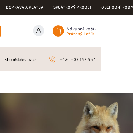
DOPRAVA A PLATBA
SPLÁTKOVÝ PRODEJ
OBCHODNÍ PODM
Nákupní košík
Prázdný košík
ONY
KYNOLOGICKÉ POTŘEBY
NAHÁŇKY A LOV
A
shop@dobrylov.cz
+420 603 147 467