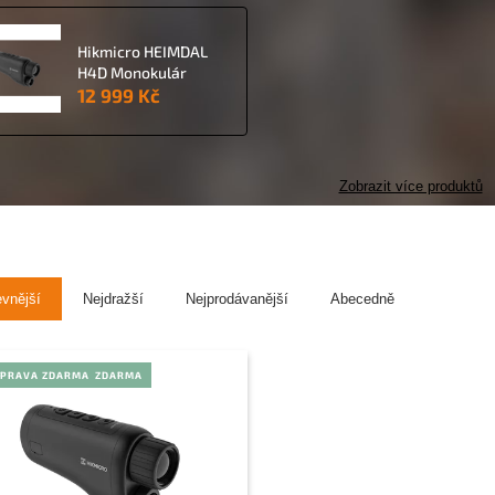
Hikmicro HEIMDAL
H4D Monokulár
12 999 Kč
Zobrazit více produktů
evnější
Nejdražší
Nejprodávanější
Abecedně
PRAVA ZDARMA