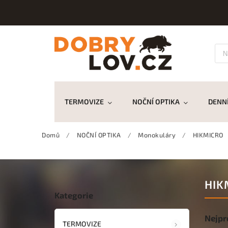
TERMOVIZE
NOČNÍ OPTIKA
DENNÍ
Domů
/
NOČNÍ OPTIKA
/
Monokuláry
/
HIKMICRO
HIK
Kategorie
Nejpr
TERMOVIZE