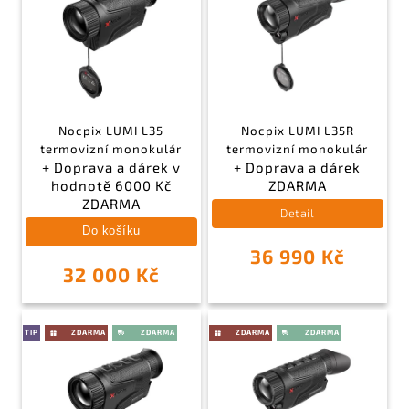
Nocpix LUMI L35
Nocpix LUMI L35R
termovizní monokulár
termovizní monokulár
+ Doprava a dárek v
+ Doprava a dárek
hodnotě 6000 Kč
ZDARMA
ZDARMA
Detail
Do košíku
36 990 Kč
32 000 Kč
TIP