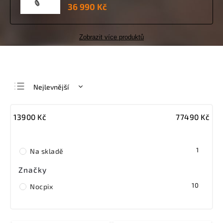
36 990 Kč
Zobrazit více produktů
Nejlevnější
Nejdražší
13900
Kč
77490
Kč
Nejprodávanější
Abecedně
1
Na skladě
Značky
10
Nocpix