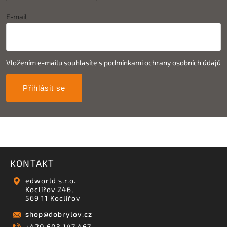
E-mail
Vložením e-mailu souhlasíte s
podmínkami ochrany osobních údajů
Přihlásit se
KONTAKT
edworld s.r.o.
Koclířov 246,
569 11 Koclířov
shop
@
dobrylov.cz
+420 603 147 467