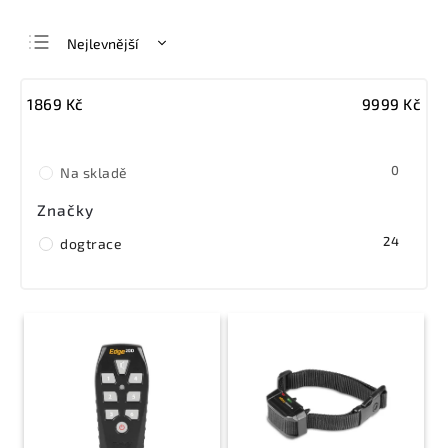
Nejlevnější
Nejdražší
1869
Kč
9999
Kč
Nejprodávanější
Abecedně
0
Na skladě
Značky
24
dogtrace