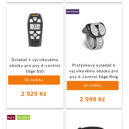
NOVINKA
Ovladač k výcvikovému
Prstýnkový ovladač k
obojku pro psy d-control
výcvikovému obojku pro
Edge 650
psy d-control Edge Ring
Do košíku
Do košíku
2 929 Kč
2 999 Kč
AKCE
SKLADEM