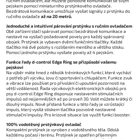
ručním ovladačem, ale můžete pohodlně komunikovat se svým
pejskem pomocí miniaturního prstýnkového ovladače.
Bezdrátová komunikace umožňuje vysílat signály z prstýnku do
ručního ovladače
až na 20 metrů.
Jednoduché a intuitivní párování prstýnku s ručním ovladačem
Obě zařízení stačí spárovat pomocí bezdrátové komunikace a
nastavit na vysílači požadované povely pro každý spárovaný
obojek. Prstýnek je vybaven dvěmi funkčními tlačítky. Každé
tlačítko má dvě polohy s rozlišením menšího a většího stisku.
Pomocí jednoho prstýnku vysílate povely až 4 pejskům.
Funkce řady d-control Edge Ring se přizpůsobí vašemu
pejskovi
Na výběr máte hned z několik tréninkových funkcí, které vychází
z potřeb při výcviku, lovu či sportování s chlupáčem. Funkce zvuk
a vibrace lze používat pro přivolání či upoutání pozornosti na
větší vzdálenost. Řada výcvikových elektronických obojků pro
psy d-control Edge Ring disponuje nastavením stimulačních
impulsů od nejjemnějších až po úroveň 30. Volit můžete krátký či
dlouhý impuls. Nově přidaná funkce u této řady je vzrůstající
impuls, který vysílá stiskem tlačítka pozvolně nastavené
stimulační impulsy. Pro krizové situace lze využít funkci booster.
100% vodotěsný prstýnkový ovladač
Kompaktní prstýnek je vyroben z vodotěsného těla. Odolá
každému počasí i terénu. Prstýnek je opatřen příjemným