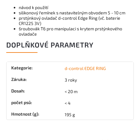
návod k použití
silikonový řemínek s nastavitelným obvodem 5 - 10 cm
prstýnkový ovladač d-control Edge Ring (vč. baterie
CR1225 3V)
šroubovák T6 pro manipulaci s krytem prstýnkového
ovladače
DOPLŇKOVÉ PARAMETRY
Kategorie
:
d-control EDGE RING
Záruka
:
3 roky
Dosah
:
< 20 m
počet psů
:
< 4
Hmotnost (g)
:
195 g