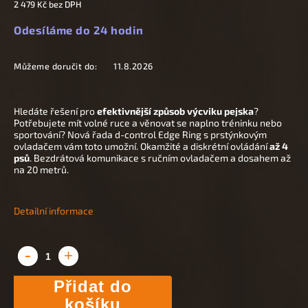
2 479 Kč bez DPH
Odesíláme do 24 hodin
Můžeme doručit do:
11.8.2026
Hledáte řešení pro
efektivnější způsob výcviku pejska
?
Potřebujete mít volné ruce a věnovat se naplno tréninku nebo
sportování? Nová řada d-control Edge Ring s prstýnkovým
ovladačem vám toto umožní. Okamžité a diskrétní ovládání
až 4
psů
. Bezdrátová komunikace s ručním ovladačem a dosahem až
na 20 metrů.
Detailní informace
Přidat do
košíku