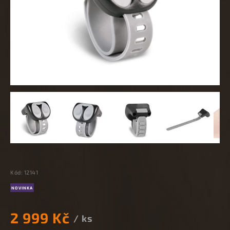
Kód:
12141
NOVINKA
2 999 Kč
/ ks