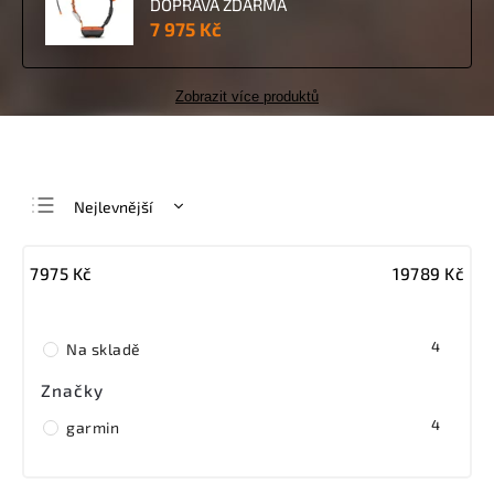
DOPRAVA ZDARMA
7 975 Kč
Zobrazit více produktů
Nejlevnější
Nejdražší
7975
Kč
19789
Kč
Nejprodávanější
Abecedně
4
Na skladě
Značky
4
garmin