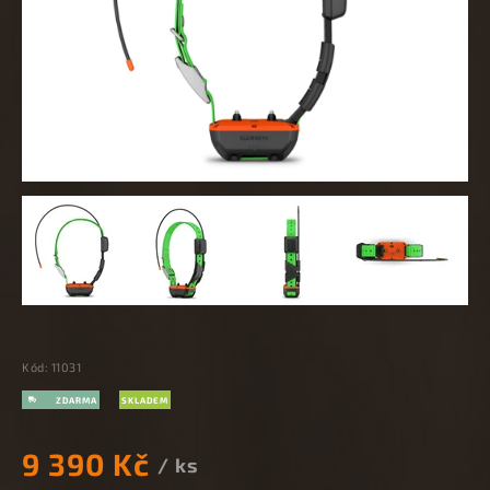
Kód:
11031
SKLADEM
9 390 Kč
/ ks