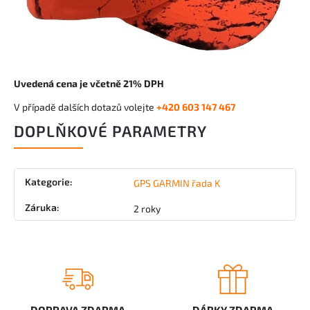
Uvedená cena je včetně 21% DPH
V případě dalších dotazů volejte
+420 603 147 467
DOPLŇKOVÉ PARAMETRY
Kategorie
:
GPS GARMIN řada K
Záruka
:
2 roky
DOPRAVA ZDARMA
DÁRKY ZDARMA