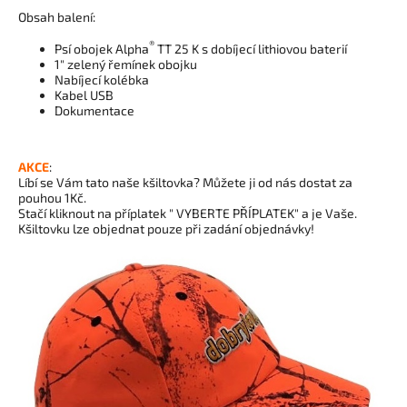
Obsah balení:
®
Psí obojek Alpha
TT 25 K s dobíjecí lithiovou baterií
1″ zelený řemínek obojku
Nabíjecí kolébka
Kabel USB
Dokumentace
AKCE
:
Líbí se Vám tato naše kšiltovka? Můžete ji od nás dostat za
pouhou 1Kč.
Stačí kliknout na příplatek " VYBERTE PŘÍPLATEK" a je Vaše.
Kšiltovku lze objednat pouze při zadání objednávky!