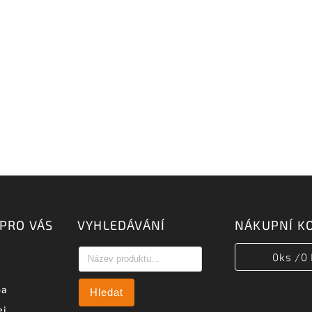
PRO VÁS
VYHLEDÁVÁNÍ
NÁKUPNÍ K
0
ks /
0 
ba
Hledat
ej