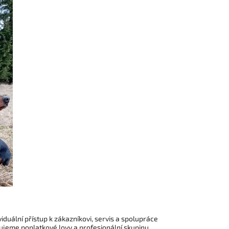
viduální přístup k zákazníkovi, servis a spolupráce
išťujeme poplatkové lovy a profesionální skupinu