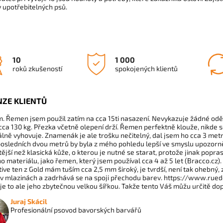
 upotřebitelných psů.
10
1 000
roků zkušeností
spokojených klientů
NZE KLIENTŮ
. Řemen jsem použil zatím na cca 15ti nasazení. Nevykazuje žádné oděrky
cca 130 kg. Přezka včetně olepení drží. Řemen perfektně klouže, nikde
ně vyhovuje. Znamenák je ale trošku nečitelný, dal jsem ho cca 3 met
osledních dvou metrů by byla z mého pohledu lepší ve smyslu upozorněn
tější než klasická kůže, o kterou je nutné se starat, protože jinak popr
o materiálu, jako řemen, který jsem používal cca 4 až 5 let (Bracco.cz).
ive ten z Gold mám tuším cca 2,5 mm široký, je tvrdší, není tak ohebný
 v mlazinách a zadrhává se na spoji přechodu barev. https://www.r
e to ale jeho zbytečnou velkou šířkou. Takže tento Váš můžu určitě dop
Juraj Skácil
Profesionální psovod bavorských barvářů