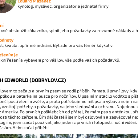
Eduard Mazanec
kynolog, myslivec, organizátor a jednatel firmy
ní
xně obsloužit zákazníka, splnit jeho požadavky za rozumné náklady a 
odnoty
t, kvalita, upřímné jednání. Být zde pro vás téměř kdykoliv.
šením je
ní řešení a vybavení pro váš lov, vše podle vašich požadavků.
ĚH EDWORLD (DOBRYLOV.CZ)
lovem to začalo a prvním psem se rodil příběh. Pamatuji první lovy, kd
ptikou a baterka na pušce pro noční lov. U psa nám stačilo vodítko s píš
ončí postřelením zvěře, a proto potřebujeme mít psa a výbavu nejen na l
, vznikají potřeby a požadavky, na jeho sledování a ochranu. Najednou z
 Ameriky. Po prvních pošklebcích od přátel, že mám psa s anténkou, př
stí těchto zařízení. Čím dál častěji jsem byl oslovován a zasvěcoval ne
ogiím, jsem začal používat jako jeden z prvních i fotopasti, noční vidění…
 sám. A tím začal příběh!