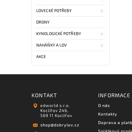
LOVECKÉ POTŘEBY
DRONY
KYNOLOGICKÉ POTŘEBY
NAHÁŇKY A LOV
AKCE
KONTAKT
INFORMACE 
edworld s.r.o.
O nás
Koclířov 246,
Kontakty
569 11 Koclířov
Doprava a plat
shop
@
dobrylov.cz
Splátkový prod