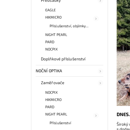
Předsádky
EAGLE
HIKMICRO
Příslušenství, objímky...
NIGHT PEARL
PARD
NOCPIX
Doplňkové příslušenství
NOČNÍ OPTIKA
Zaměřovače
NOCPIX
HIKMICRO
PARD
DNES.
NIGHT PEARL
Příslušenství
Široký 
s dodav