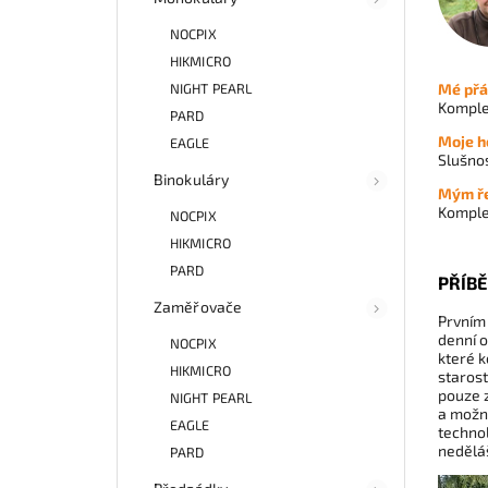
NOCPIX
HIKMICRO
NIGHT PEARL
Mé přá
Komple
PARD
Moje h
EAGLE
Slušnos
Binokuláry
Mým ře
Komplex
NOCPIX
HIKMICRO
PARD
PŘÍB
Zaměřovače
Prvním 
denní o
NOCPIX
které k
HIKMICRO
starost
pouze z
NIGHT PEARL
a možno
EAGLE
technol
neděláš
PARD