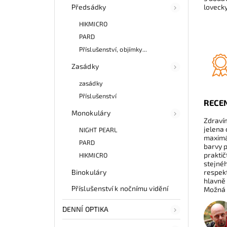
Předsádky
lovecky
HIKMICRO
PARD
Příslušenství, objímky...
Zasádky
zasádky
Příslušenství
RECE
Monokuláry
Zdravím
jelena 
NIGHT PEARL
maximál
PARD
barvy p
praktič
HIKMICRO
stejnéh
Binokuláry
respekt
hlavně
Příslušenství k nočnímu vidění
Možná j
DENNÍ OPTIKA