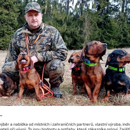
..
výběr a nabídka od místních i zahraničních partnerů, vlastní výroba, indi
ateli při vývoji. To jsou hodnoty a potřeby, které zákazníka osloví. Zaj