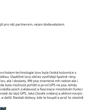
být pro něj partnerem, nejen dodavatelem.
y vrcholem technologie lovu byla česká kulovnice s
ťalkou. Úspěšné lovy občas vystřídají špatné rány,
ov, ale i dosledy. Mít psa znamená mít radost ale i
de byla možnost pořídit si první GPS na psa, tehdy
evládla jejich zvědavost a fascinace množstvím funkcí
znalé do tajů GPS. Jako člověk zvídavý a aktivní novým
a další. Nastali dotazy, kde to koupit a proč to vlastně