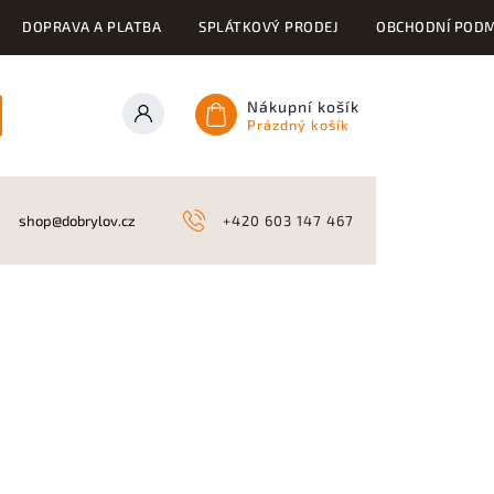
DOPRAVA A PLATBA
SPLÁTKOVÝ PRODEJ
OBCHODNÍ PODM
Nákupní košík
Prázdný košík
ONY
KYNOLOGICKÉ POTŘEBY
NAHÁŇKY A LOV
A
shop@dobrylov.cz
+420 603 147 467