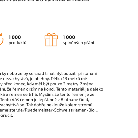
1 000
1 000
produktů
splněných přání
 nebo že by se snad trhal. Byl použit i při tahání
 se nezachytává, je ohebný. Délka 13 metrů mě
ry před konec, kdy měl být pouze 2 metry. Změna
í, že řemen držím na konci. Tento materiál je daleko
aská a řemen se trhá. Myslím, že tento řemen je ze
 Tento Váš řemen je lepší, než z Biothane Gold,
, zachytává se. Tak dobře neklouže kolem stromů
uedemeister.de/Ruedemeister-Schweissriemen-Bio…
oručit.