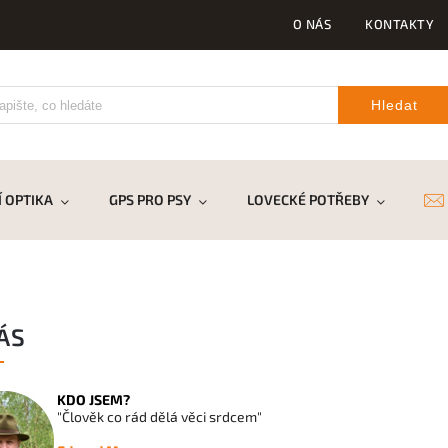
O NÁS
KONTAKTY
Hledat
 OPTIKA
GPS PRO PSY
LOVECKÉ POTŘEBY
DR
ÁS
KDO JSEM?
"Člověk co rád dělá věci srdcem"