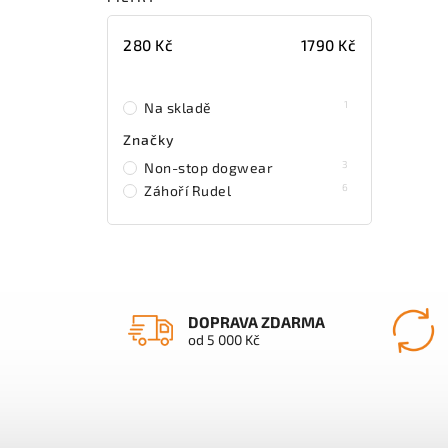
280
Kč
1790
Kč
1
Na skladě
Značky
3
Non-stop dogwear
6
Záhoří Rudel
DOPRAVA ZDARMA
od 5 000 Kč