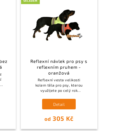
SKLADEM
 bez
Reflexní návlek pro psy s
á
reflexním pruhem -
oranžová
z
í
Reflexní vesta velikosti
kolem těla pro psy, kterou
využijete po celý rok
.
zpravidla při naháňkách, tak
i při procházce.
Detail
305 Kč
od