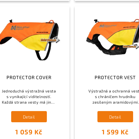
PROTECTOR COVER
PROTECTOR VEST
Jednoduchá výstražná vesta
Výstražná a ochranná ves
s vynikající viditelností.
s chráničem hrudníku
Každá strana vesty má jinou
zesíleným aramidovými
barvu. Díky tomu je i z dálky
vlákny, pro dlouhodobé
vidět, jakým směrem
použití ve všech přírodníc
Detail
Detail
pes vystavuje zvěř. Pro lepší
podmínkách. Pro lepší
viditelnost...
viditelnost ve špatných..
1 059 Kč
1 599 Kč