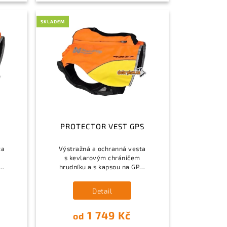
SKLADEM
PROTECTOR VEST GPS
ta
Výstražná a ochranná vesta
s kevlarovým chráničem
hrudníku a s kapsou na GPS.
Vhodné pro většinu běžných
h
GPS zařízení.
Detail
.
1 749 Kč
od