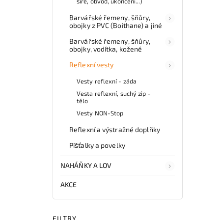
šíře, obvod, ukončení...)
Barvářské řemeny, šňůry,
obojky z PVC (Boithane) a jiné
Barvářské řemeny, šňůry,
obojky, vodítka, kožené
Reflexní vesty
Vesty reflexní - záda
Vesta reflexní, suchý zip -
tělo
Vesty NON-Stop
Reflexní a výstražné doplňky
Píšťalky a povelky
NAHÁŇKY A LOV
AKCE
FILTRY