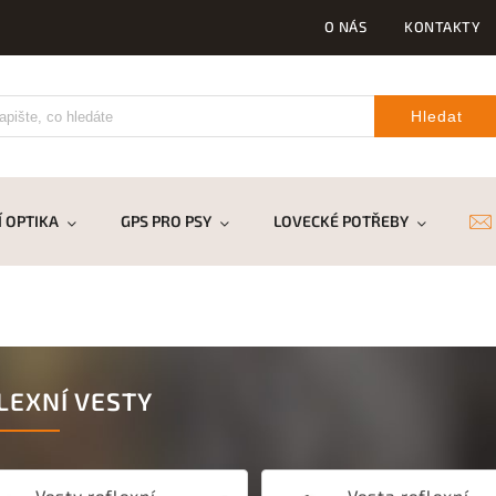
O NÁS
KONTAKTY
Hledat
 OPTIKA
GPS PRO PSY
LOVECKÉ POTŘEBY
DR
LEXNÍ VESTY
Vesty reflexní -
Vesta reflexní,