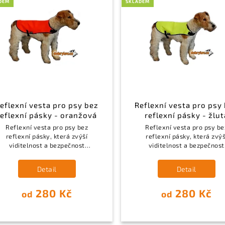
DEM
SKLADEM
eflexní vesta pro psy bez
Reflexní vesta pro psy
reflexní pásky - oranžová
reflexní pásky - žlut
Reflexní vesta pro psy bez
Reflexní vesta pro psy be
reflexní pásky, která zvýší
reflexní pásky, která zvýš
viditelnost a bezpečnost
viditelnost a bezpečnost
vašeho psa jak při
vašeho psa jak při
procházkách, tak při lovu.
procházkách, tak při lovu
Detail
Detail
Cena včetně DPH 21%
280 Kč
280 Kč
od
od