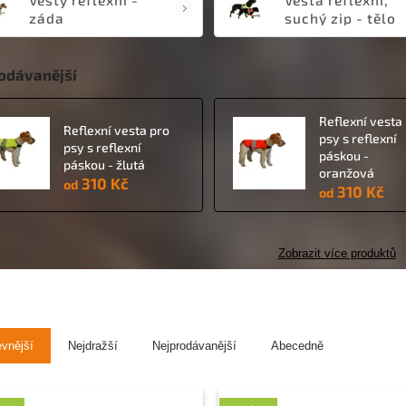
záda
suchý zip - tělo
odávanější
Reflexní vesta
Reflexní vesta pro
psy s reflexní
psy s reflexní
páskou -
páskou - žlutá
oranžová
310 Kč
od
310 Kč
od
Zobrazit více produktů
evnější
Nejdražší
Nejprodávanější
Abecedně