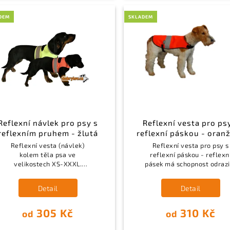
DEM
SKLADEM
Reflexní návlek pro psy s
Reflexní vesta pro ps
reflexním pruhem - žlutá
reflexní páskou - oran
Reflexní vesta (návlek)
Reflexní vesta pro psy s
kolem těla psa ve
reflexní páskou - reflexn
velikostech XS-XXXL.
pásek má schopnost odrazit
Praktický pomocník po celý
zlomek světla.
rok. Vestu využijete ne
Detail
Detail
jenom při naháňkách, ale i na
běžných procházkách.
305 Kč
310 Kč
od
od