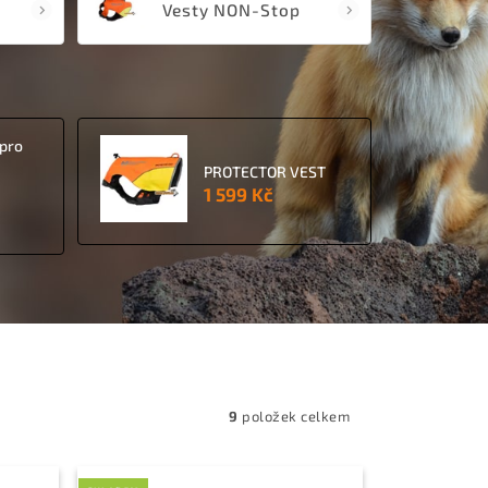
Vesty NON-Stop
 pro
PROTECTOR VEST
1 599 Kč
9
položek celkem