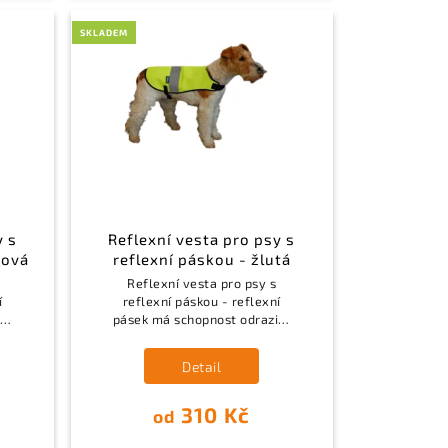
SKLADEM
y s
Reflexní vesta pro psy s
žová
reflexní páskou - žlutá
Reflexní vesta pro psy s
í
reflexní páskou - reflexní
 i
pásek má schopnost odrazit i
zlomek světla.
Detail
310 Kč
od