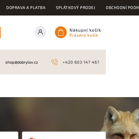
DOPRAVA A PLATBA
SPLÁTKOVÝ PRODEJ
OBCHODNÍ PODM
Nákupní košík
Prázdný košík
ONY
KYNOLOGICKÉ POTŘEBY
NAHÁŇKY A LOV
A
shop@dobrylov.cz
+420 603 147 467