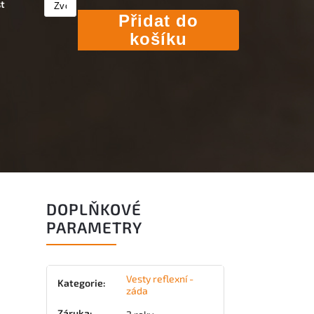
st
Přidat do
košíku
DOPLŇKOVÉ
PARAMETRY
Vesty reflexní -
Kategorie
:
záda
Záruka
: