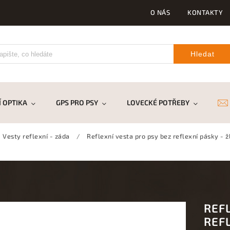
O NÁS
KONTAKTY
Hledat
 OPTIKA
GPS PRO PSY
LOVECKÉ POTŘEBY
DR
Vesty reflexní - záda
/
Reflexní vesta pro psy bez reflexní pásky - ž
REFL
REFL