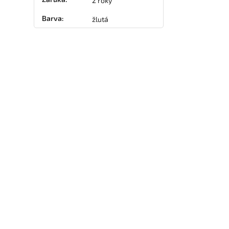
2 roky
Barva
:
žlutá