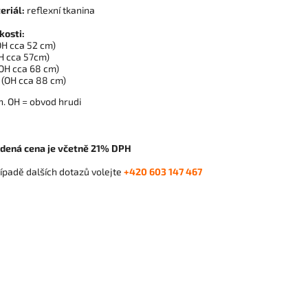
eriál:
reflexní tkanina
kosti:
OH cca 52 cm)
H cca 57cm)
OH cca 68 cm)
(OH cca 88 cm)
n. OH = obvod hrudi
dená cena je včetně 21% DPH
ípadě dalších dotazů volejte
+420 603 147 467