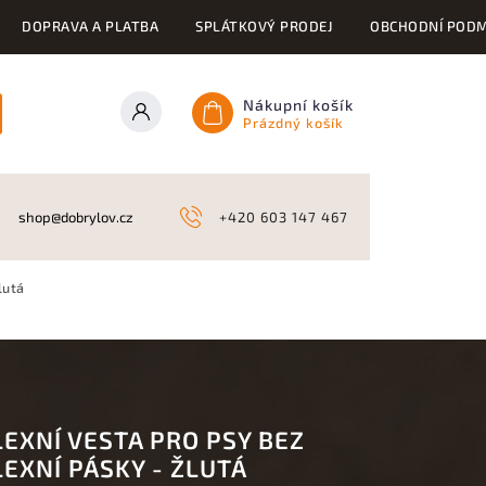
DOPRAVA A PLATBA
SPLÁTKOVÝ PRODEJ
OBCHODNÍ PODM
Nákupní košík
Prázdný košík
ONY
KYNOLOGICKÉ POTŘEBY
NAHÁŇKY A LOV
A
shop@dobrylov.cz
+420 603 147 467
lutá
EXNÍ VESTA PRO PSY BEZ
EXNÍ PÁSKY - ŽLUTÁ