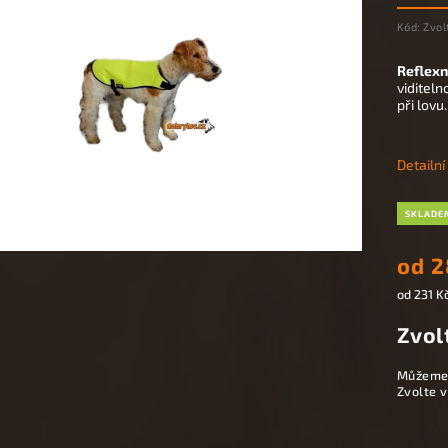
Kód:
Zvol
Reflexn
viditeln
při lovu
Detailn
SKLADE
od
2
od
231 K
Zvol
Můžeme 
Zvolte v