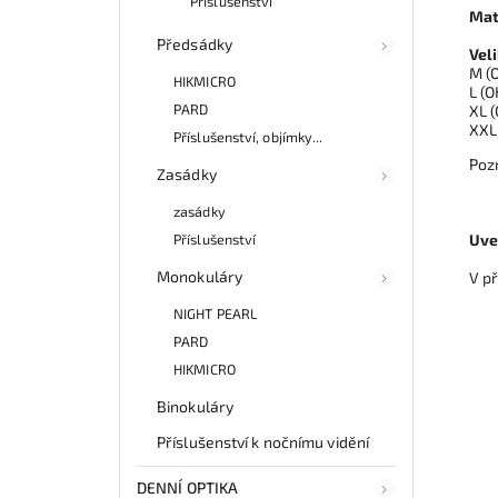
Příslušenství
Mat
Předsádky
Veli
M
(
HIKMICRO
L
(O
PARD
XL
(
XXL
Příslušenství, objímky...
Poz
Zasádky
zasádky
Uve
Příslušenství
Monokuláry
V př
NIGHT PEARL
PARD
HIKMICRO
Binokuláry
Příslušenství k nočnímu vidění
DENNÍ OPTIKA