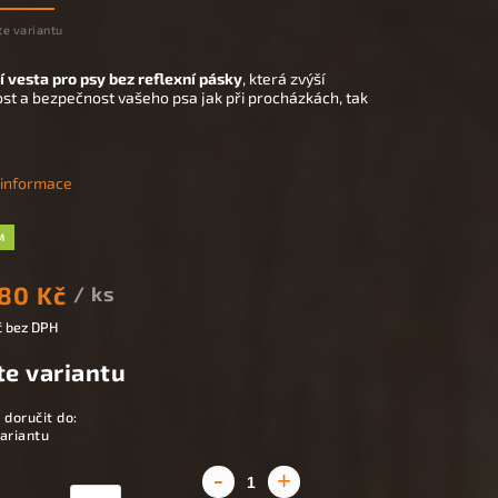
te variantu
í vesta pro psy bez reflexní pásky
, která zvýší
ost a bezpečnost vašeho psa jak při procházkách, tak
.
í informace
M
80 Kč
/ ks
č
bez DPH
te variantu
doručit do:
ariantu