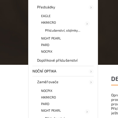
Předsádky
EAGLE
HIKMICRO
Příslušenství, objímky...
NIGHT PEARL
PARD
NOCPIX
Doplňkové příslušenství
NOČNÍ OPTIKA
D
Zaměřovače
NOCPIX
Opr
HIKMICRO
pro
pro
PARD
Přic
NIGHT PEARL
ješ