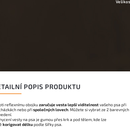
Veliko
ETAILNÍ POPIS PRODUKTU
oti reflexnímu obojku
zaručuje vesta
lepší viditelnost
vašeho psa při
cházkách nebo při
společných lovech
. Můžete si vybrat ze 2 barevných
vedení.
hycení vesty na psa je gumou přes krk a pod tělem, kde lze
tě
korigovat délku
podle šířky psa.