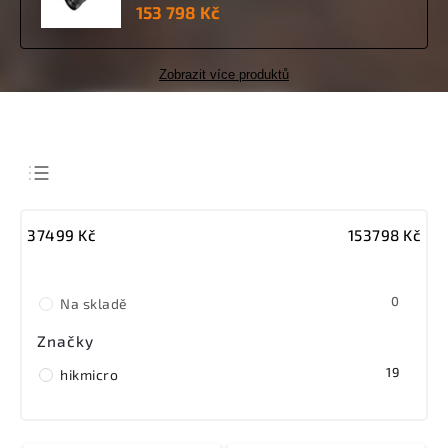
153 798 Kč
Zobrazit více produktů
Nejlevnější
37499
Kč
153798
Kč
Nejdražší
Nejprodávanější
0
Abecedně
Na skladě
Značky
19
hikmicro