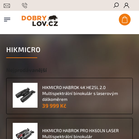
Hledat
HIKMICRO
Nejprodávanější
HIKMICRO HABROK 4K HE25L 2.0
Multispektrální binokulár s laserovým
dálkoměrem
39 999 Kč
HIKMICRO HABROK PRO HX60LN LASER
Multispektrální binokulár