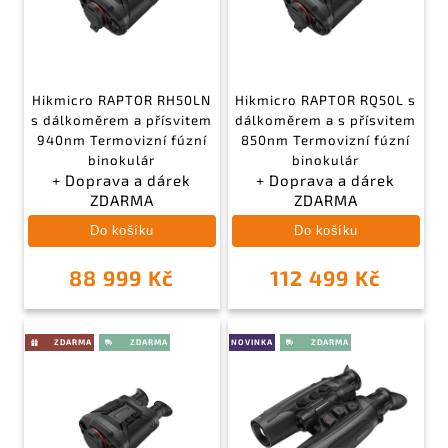
Hikmicro RAPTOR RH50LN
Hikmicro RAPTOR RQ50L s
s dálkoměrem a přísvitem
dálkoměrem a s přísvitem
940nm Termovizní fúzní
850nm Termovizní fúzní
binokulár
binokulár
+ Doprava a dárek
+ Doprava a dárek
ZDARMA
ZDARMA
Do košíku
Do košíku
88 999 Kč
112 499 Kč
NOVINKA