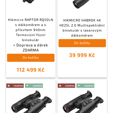
Hikmicro RAPTOR RQ50LN
HIKMICRO HABROK 4K
s dálkoměrem a s
HE25L 2.0 Multispektrální
přísvitem 940nm
binokulár s laserovým
Termovizní fúzní
dálkoměrem
binokulár
Do košíku
+ Doprava a dárek
ZDARMA
39 999 Kč
Do košíku
112 499 Kč