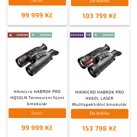
Detail
Do košíku
99 999 Kč
103 799 Kč
NOVINKA
TIP
Hikmicro HABROK PRO
HIKMICRO HABROK PRO
HQ50LN Termovizní fúzní
HX60L LASER
binokulár
Multispektrální binokulár
Detail
Do košíku
99 999 Kč
153 798 Kč