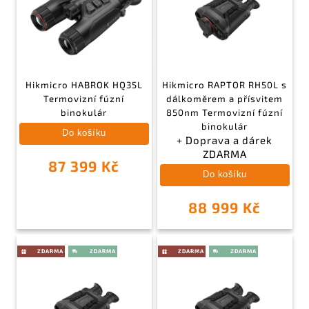
Hikmicro HABROK HQ35L
Hikmicro RAPTOR RH50L s
Termovizní fúzní
dálkoměrem a přísvitem
binokulár
850nm Termovizní fúzní
binokulár
Do košíku
+ Doprava a dárek
ZDARMA
87 399 Kč
Do košíku
88 999 Kč