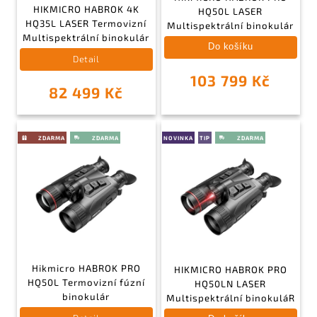
HIKMICRO HABROK 4K
HQ50L LASER
HQ35L LASER Termovizní
Multispektrální binokulár
Multispektrální binokulár
Do košíku
Detail
103 799 Kč
82 499 Kč
NOVINKA
TIP
Hikmicro HABROK PRO
HIKMICRO HABROK PRO
HQ50L Termovizní fúzní
HQ50LN LASER
binokulár
Multispektrální binokuláR