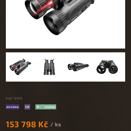
Kód:
12015
NOVINKA
TIP
153 798 Kč
/ ks