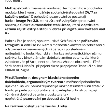
1000 metrů.
Multispektrální
znamená kombinaci termovizního a optického
modulu, která vám umožňuje
spolehlivé sledování
24/7 za
každého počasí
. O pohodlné pozorování se postarají
funkce
Image Pro 2.0
, která výrazně vylepšuje zpracování
obrazu, a funkce
automatické stabilizace
, která
v optickém
režimu zajistí ostrý a stabilní obraz při digitálním zvětšení nad
4x
.
Habrok Pro je nabitý spoustou skvělých funkcí od
pořizování
fotografií a videí se zvukem
s možností okamžitého zobrazení či
odstranění zaznamenaných záběrů, až po sledování
nejteplejšího bodu. Nechybí ani funkce
automatického režimu
spánku
, kdy binokulár sám detekuje změnu polohy, dle které
vyhodnotí, že přístroj není používán a zhasne obrazovku, čímž
šetří baterii. Nabízí i připojení skrze propojovací kabel či aplikaci
HIKMICRO Sight.
Přináší komfort s
designem klasického denního
dalekohledu
,
ergonomickým tvarem
a možností pohodlného
upevnění na krk. Samozřejmostí je možnost umístění na stativ, v
tomto případě pomocí přiloženého adaptéru. Přístroj napájí
výměnná dobíjecí baterie
a poskytuje tak
nepřetržité
pozorování po dobu až devíti hodin
.
Na zařízení poskytujeme záruku 3 roky.