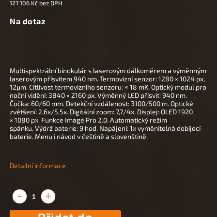
127 106 Kč bez DPH
Na dotaz
Multispektrální binokulár s laserovým dálkoměrem a výměnným
laserovým přísvitem 940 nm. Termovizní senzor: 1280 × 1024 px,
12
μm. Citlivost termovizního senzoru: ≤ 18 mK. Optický modul pro
noční vidění: 3840 × 2160 px. Výměnný LED přísvit: 940 nm.
Čočka: 60/60 mm. Detekční vzdálenost: 3100/500 m. Optické
zvětšení: 2,6x/5,5x. D
igitální zoom: 7,7/4x
. Displej: OLED 1920
× 1080 px. Funkce Image Pro 2.0. Automatický režim
spánku. Výdrž baterie: 9 hod. Napájení:
1x vyměnitelná dobíjecí
baterie.
Menu i návod v češtině a slovenštině.
Detailní informace