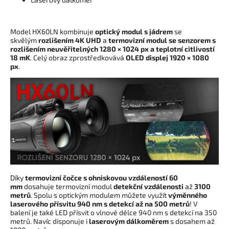
Model HX60LN kombinuje
optický modul s jádrem
se
skvělým
rozlišením 4K UHD
a
termovizní modul se senzorem s
rozlišením neuvěřitelných 1280 × 1024 px a teplotní citlivostí
18 mK
. Celý obraz zprostředkovává
OLED displej 1920 × 1080
px
.
Díky
termovizní čočce
s ohniskovou vzdáleností 60
mm
dosahuje termovizní modul
detekční vzdálenosti
až
3100
metrů
. Spolu s optickým modulem můžete využít
výměnného
laserového přísvitu 940 nm
s detekcí až na 500 metrů
! V
balení je také LED přísvit o vlnové délce 940 nm s detekcí na 350
metrů. Navíc disponuje i
laserovým dálkoměrem
s dosahem až