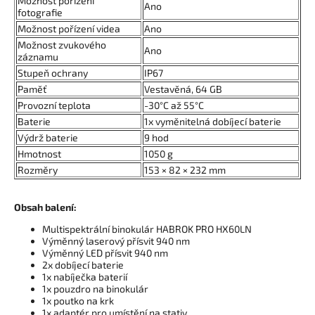
Možnost pořízení
Ano
fotografie
Možnost pořízení videa
Ano
Možnost zvukového
Ano
záznamu
Stupeň ochrany
IP67
Paměť
Vestavěná, 64 GB
Provozní teplota
-30°C až 55°C
Baterie
1x vyměnitelná dobíjecí baterie
Výdrž baterie
9 hod
Hmotnost
1050 g
Rozměry
153 × 82 × 232 mm
Obsah balení:
Multispektrální binokulár HABROK PRO HX60LN
Výměnný laserový přísvit 940 nm
Výměnný LED přísvit 940 nm
2x dobíjecí baterie
1x nabíječka baterií
1x pouzdro na binokulár
1x poutko na krk
1x adaptér pro umístění na stativ