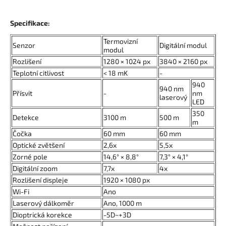
Specifikace:
Termovizní
Senzor
Digitální modul
modul
Rozlišení
1280 × 1024 px
3840 × 2160 px
Teplotní citlivost
< 18 mK
-
940
940 nm
Přísvit
-
nm
laserový
LED
350
Detekce
3100 m
500 m
m
Čočka
60 mm
60 mm
Optické zvětšení
2,6x
5,5x
Zorné pole
14,6° × 8,8°
7,3° × 4,1°
Digitální zoom
7,7x
4x
Rozlišení displeje
1920 × 1080 px
Wi-Fi
Ano
Laserový dálkoměr
Ano, 1000 m
Dioptrická korekce
-5D~+3D