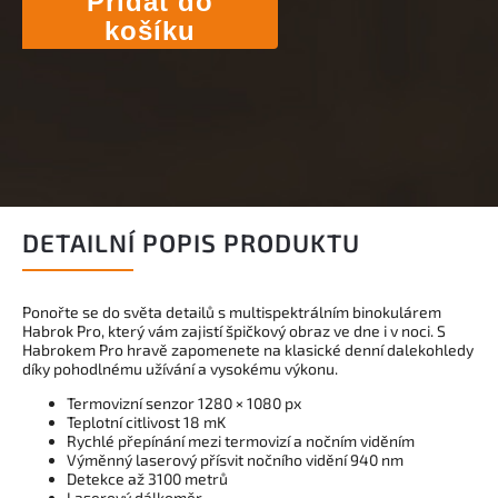
Přidat do
košíku
DETAILNÍ POPIS PRODUKTU
Ponořte se do světa detailů s multispektrálním binokulárem
Habrok Pro, který vám zajistí špičkový obraz ve dne i v noci. S
Habrokem Pro hravě zapomenete na klasické denní dalekohledy
díky pohodlnému užívání a vysokému výkonu.
Termovizní senzor 1280 × 1080 px
Teplotní citlivost 18 mK
Rychlé přepínání mezi termovizí a nočním viděním
Výměnný laserový přísvit nočního vidění 940 nm
Detekce až 3100 metrů
Laserový dálkoměr