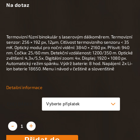
Na dotaz
Termovizní fúzní binokulár s laserovým dálkoměrem. Termovizní
senzor: 256 × 192 px, 12
μm. Citlivost termovizního senzoru < 35
mK. Optický modul pro noční vidění: 3840 × 2160 px. Přísvit: 940
nm. Čočka: 25/60 mm. Detekční vzdálenost: 1200/350 m. Optické
zvětšení: 4,3x/5,5x. D
igitální zoom: 4x
. Displej: 1920 × 1080 px.
Automatický režim spánku. Výdrž baterie: 8 hod. Napájení:
2x Li-
ion baterie 18650.
Menu i návod v češtině a slovenštině
Detailní informace
CHCI DÁREK
Přidat do