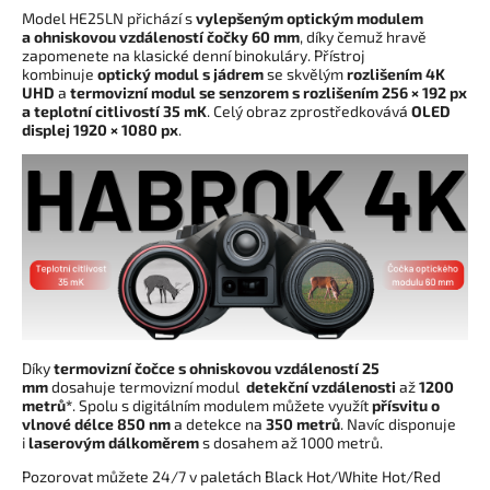
Model HE25LN přichází s
vylepšeným optickým modulem
a
ohniskovou vzdáleností čočky 60 mm
, díky čemuž hravě
zapomenete na klasické denní binokuláry. Přístroj
kombinuje
optický modul s jádrem
se skvělým
rozlišením 4K
UHD
a
termovizní modul se senzorem s rozlišením 256 × 192 px
a teplotní citlivostí 35 mK
. Celý obraz zprostředkovává
OLED
displej 1920 × 1080 px
.
Díky
termovizní čočce
s ohniskovou vzdáleností 25
mm
dosahuje termovizní modul
detekční vzdálenosti
až
1200
metrů*
.
Spolu s digitálním modulem můžete využít
přísvitu
o
vlnové délce 850 nm
a detekce na
350 metrů
. Navíc disponuje
i
laserovým dálkoměrem
s dosahem až 1000 metrů.
Pozorovat můžete 24/7 v paletách Black Hot/White Hot/Red