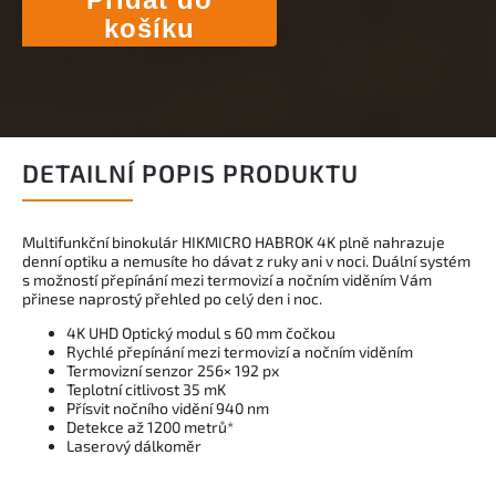
košíku
DETAILNÍ POPIS PRODUKTU
Multifunkční binokulár HIKMICRO HABROK 4K plně nahrazuje
denní optiku a nemusíte ho dávat z ruky ani v noci. Duální systém
s možností přepínání mezi termovizí a nočním viděním Vám
přinese naprostý přehled po celý den i noc.
4K UHD Optický modul s 60 mm čočkou
Rychlé přepínání mezi termovizí a nočním viděním
Termovizní senzor 256× 192 px
Teplotní citlivost 35 mK
Přísvit nočního vidění 940 nm
Detekce až 1200 metrů*
Laserový dálkoměr