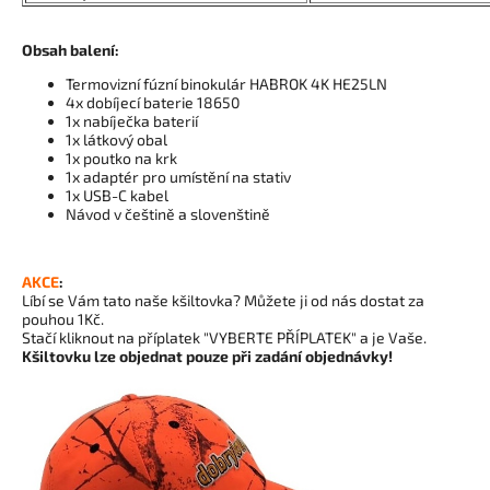
Obsah balení:
Termovizní fúzní binokulár HABROK 4K HE25LN
4x dobíjecí baterie 18650
1x nabíječka baterií
1x látkový obal
1x poutko na krk
1x adaptér pro umístění na stativ
1x USB-C kabel
Návod v češtině a slovenštině
AKCE
:
Líbí se Vám tato naše kšiltovka? Můžete ji od nás dostat za
pouhou 1Kč.
Stačí kliknout na příplatek "VYBERTE PŘÍPLATEK" a je Vaše.
Kšiltovku lze objednat pouze při zadání objednávky!