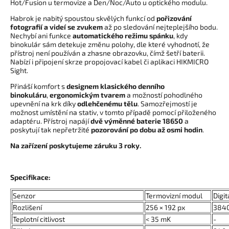
Hot/Fusion u termovize a Den/Noc/Auto u optického modulu.
Habrok je nabitý spoustou skvělých funkcí od
pořizování
fotografií a videí se zvukem
až po sledování nejteplejšího bodu.
Nechybí ani funkce
automatického režimu spánku
, kdy
binokulár sám detekuje změnu polohy, dle které vyhodnotí, že
přístroj není používán a zhasne obrazovku, čímž šetří baterii.
Nabízí i připojení skrze propojovací kabel či aplikaci HIKMICRO
Sight.
Přináší komfort s
designem klasického denního
binokuláru
,
ergonomickým tvarem
a možností pohodlného
upevnění na krk díky
odlehčenému tělu
. Samozřejmostí je
možnost umístění na stativ, v tomto případě pomocí přiloženého
adaptéru. Přístroj napájí
dvě výměnné baterie 18650
a
poskytují tak nepřetržité
pozorování po dobu až osmi hodin
.
Na zařízení poskytujeme záruku 3 roky.
Specifikace:
Senzor
Termovizní modul
Digi
Rozlišení
256 × 192 px
3840
Teplotní citlivost
< 35 mK
-