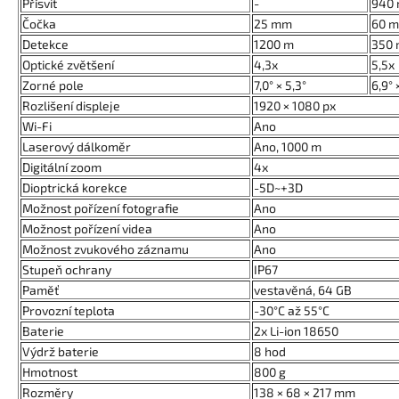
Přísvit
-
940
Čočka
25 mm
60 
Detekce
1200 m
350
Optické zvětšení
4,3x
5,5x
Zorné pole
7,0° × 5,3°
6,9° 
Rozlišení displeje
1920 × 1080 px
Wi-Fi
Ano
Laserový dálkoměr
Ano, 1000 m
Digitální zoom
4x
Dioptrická korekce
-5D~+3D
Možnost pořízení fotografie
Ano
Možnost pořízení videa
Ano
Možnost zvukového záznamu
Ano
Stupeň ochrany
IP67
Paměť
vestavěná, 64 GB
Provozní teplota
-30°C až 55°C
Baterie
2x Li-ion 18650
Výdrž baterie
8 hod
Hmotnost
800 g
Rozměry
138 × 68 × 217 mm