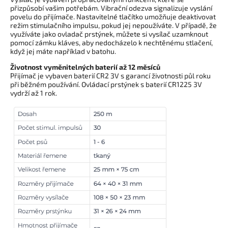
přizpůsobí vašim potřebám. Vibrační odezva signalizuje vyslání
povelu do přijímače. Nastavitelné tlačítko umožňuje deaktivovat
režim stimulačního impulsu, pokud jej nepoužíváte. V případě, že
využíváte jako ovladač prstýnek, můžete si vysílač uzamknout
pomocí zámku kláves, aby nedocházelo k nechtěnému stlačení,
když jej máte například v batohu.
Životnost vyměnitelných baterií až 12 měsíců
Přijímač je vybaven baterií CR2 3V s garancí životnosti půl roku
při běžném používání. Ovládací prstýnek s baterií CR1225 3V
vydrží až 1 rok.