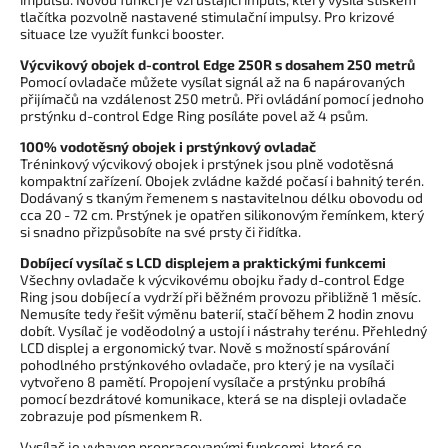
tlačítka pozvolně nastavené stimulační impulsy. Pro krizové
situace lze využít funkci booster.
Výcvikový obojek d-control Edge 250R s dosahem 250 metrů
Pomocí ovladače můžete vysílat signál až na 6 napárovaných
přijímačů na vzdálenost 250 metrů. Při ovládání pomocí jednoho
prstýnku d-control Edge Ring posíláte povel až 4 psům.
100% vodotěsný obojek i prstýnkový ovladač
Tréninkový výcvikový obojek i prstýnek jsou plně vodotěsná
kompaktní zařízení. Obojek zvládne každé počasí i bahnitý terén.
Dodávaný s tkaným řemenem s nastavitelnou délku obovodu od
cca 20 - 72 cm. Prstýnek je opatřen silikonovým řemínkem, který
si snadno přizpůsobíte na své prsty či řidítka.
Dobíjecí vysílač s LCD displejem a praktickými funkcemi
Všechny ovladače k výcvikovému obojku řady d-control Edge
Ring jsou dobíjecí a vydrží při běžném provozu přibližně 1 měsíc.
Nemusíte tedy řešit výměnu baterií, stačí během 2 hodin znovu
dobít. Vysílač je voděodolný a ustojí i nástrahy terénu. Přehledný
LCD displej a ergonomický tvar. Nově s možností spárování
pohodlného prstýnkového ovladače, pro který je na vysílači
vytvořeno 8 pamětí. Propojení vysílače a prstýnku probíhá
pomocí bezdrátové komunikace, která se na displeji ovladače
zobrazuje pod písmenkem R.
Vysílač je vybaven propracovanými funkcemi, které se