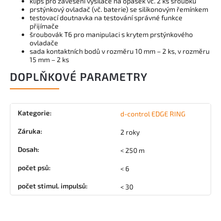
klips pro zavěšení vysílače na opasek vč. 2 ks šroubků
prstýnkový ovladač (vč. baterie) se silikonovým řemínkem
testovací doutnavka na testování správné funkce
přijímače
šroubovák T6 pro manipulaci s krytem prstýnkového
ovladače
sada kontaktních bodů v rozměru 10 mm – 2 ks, v rozměru
15 mm – 2 ks
DOPLŇKOVÉ PARAMETRY
Kategorie
:
d-control EDGE RING
Záruka
:
2 roky
Dosah
:
< 250 m
počet psů
:
< 6
počet stimul. impulsů
:
< 30