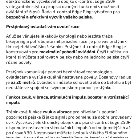
elektronického výcvikového obojku d-control Edge 250R
v elegantním stylu a propracovanými funkcemi s možností
ovládání až 6 psů. Řada d-control Edge Ring vytvořena pro
bezpečný a efektivní výcvik vašeho pejska.
Prstýnkový ovladač vám uvolní ruce
Ať už se věnujete jakékoliv kynologii nebo jezdíte třeba
bikejöring a potřebujete mít prázdné ruce, je pro vás prstýnek
tím nejefektivnějším řešením. Prstýnek d-control Edge Ring je
konstruován pro
maximální pohodlí ovládání.
Čtyři tlačítka, na
které si můžete spárovat 4 pejsky nebo na jednoho pejska čtyři
různé povely.
Prstýnek komunikuje pomocí bezdrátové technologie s
ovladačem a vysílá aktuálně nastavené povely. Dosahový radius
je
až 20 metrů
. Ovladač si můžete schovat třeba do batohu a být
neustále ve spojení se svým pejskem pomocí prstýnku.
Funkce zvuk, vibrace, stimulační impuls, booster a vzrůstající
impuls
Tréninkové funkce
zvuk a vibrace
pro přivolání, upoutání
pozornosti pejska či jako signál pro odměnu za dobře provedený
cvik. Výcvikový elektronický obojek pro psa d-control Edge 250R
disponuje nastavením stimulačních impulsů od nejjemnějších až
po úroveň 30. Nastavovat můžete i volbu krátkého či dlouhého
impulsu. Novou funkcí je vzrůstající impuls, který vysílá stiskem