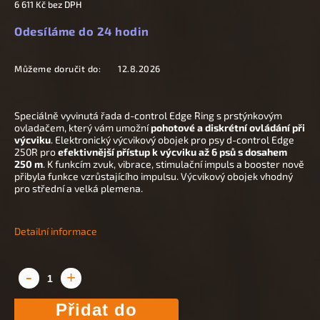
6 611 Kč bez DPH
Odesíláme do 24 hodin
Můžeme doručit do:
12.8.2026
Speciálně vyvinutá řada d-control Edge Ring s prstýnkovým
ovladačem, který vám umožní
pohotové a diskrétní ovládání při
výcviku
. Elektronický výcvikový obojek pro psy d-control Edge
250R pro
efektivnější přístup k výcviku až 6 psů s dosahem
250 m
. K funkcím zvuk, vibrace, stimulační impuls a booster nově
přibyla funkce vzrůstajícího impulsu. Výcvikový obojek vhodný
pro střední a velká plemena.
Detailní informace
Přidat do