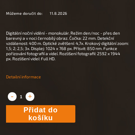
Můžeme doručit do:
11.8.2026
Digitální noční vidění - monokulár. Režim den/noc - přes den
barevný a v noci černobílý obraz. Čočka: 22 mm. Detekční
vzdálenost: 400 m. Optické zvětšení: 4,7x. Krokový digitální zoom:
1,5; 2; 2,5; 3x. Displej: 1024 x 768 px. Přísvit: 850 nm. Funkce
pořizování fotografií a videí. Rozlišení fotografií: 2592 x 1944
px. Rozlišení videí: Full HD.
Detailní informace
Přidat do
košíku