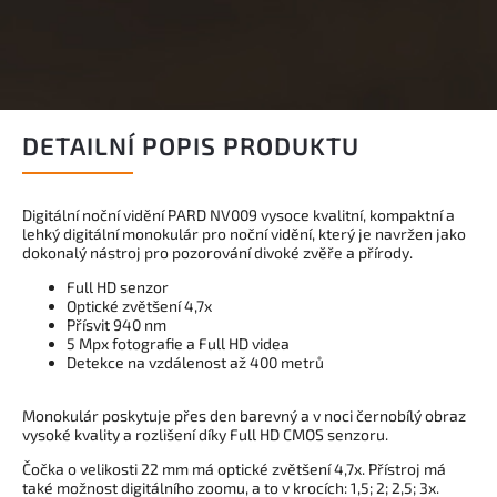
DETAILNÍ POPIS PRODUKTU
Digitální noční vidění PARD NV009 vysoce kvalitní, kompaktní a
lehký digitální monokulár pro noční vidění, který je navržen jako
dokonalý nástroj pro pozorování divoké zvěře a přírody.
Full HD senzor
Optické zvětšení 4,7x
Přísvit 940 nm
5 Mpx fotografie a Full HD videa
Detekce na vzdálenost až 400 metrů
Monokulár poskytuje přes den barevný a v noci černobílý obraz
vysoké kvality a rozlišení díky Full HD CMOS senzoru.
Čočka o velikosti 22 mm má optické zvětšení 4,7x. Přístroj má
také možnost digitálního zoomu, a to v krocích: 1,5; 2; 2,5; 3x.