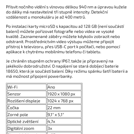
Přísvit nočního vidění s vlnovou délkou 940 nm a úpravou kužele
do dálky má nastavitelné tři stupně intenzity. Detekční
vzdálenost u monokuláru je až 400 metrů.
Po instalaci karty microSD s kapacitou až 128 GB (není součástí
balení) můžete pořizovat fotografie nebo videa ve vysoké
kvalitě. Zaznamenané záběry můžete kdykoliv zobrazit nebo
odstranit. Prostřednictvím video výstupu můžeme připojit
přístroj k televizoru, přes USB-C port k počítači, nebo pomocí
aplikace k chytrému mobilnímu telefonu či tabletu.
Je chráněn stupněm ochrany IP67, takže je připravený na
jakékoliv dobrodružství. O napájení se stará dobíjecí baterie
18650, která je součástí balení. Díky režimu spánku šetří baterii a
má možnost připojení powerbanky.
Wi-Fi
Ano
Senzor
1920 x 1080 px
Rozlišení displeje
1024 x 768 px
Čočka
22 mm
Zorné pole
9,1° x 5,1°
Optické zvětšení
4,7x
Digitální zoom
3x