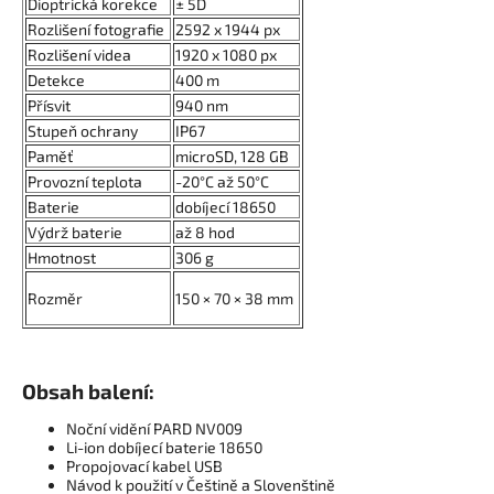
Dioptrická korekce
± 5D
Rozlišení fotografie
2592 x 1944 px
Rozlišení videa
1920 x 1080 px
Detekce
400 m
Přísvit
940 nm
Stupeň ochrany
IP67
Paměť
microSD, 128 GB
Provozní teplota
-20°C až 50°C
Baterie
dobíjecí 18650
Výdrž baterie
až 8 hod
Hmotnost
306 g
Rozměr
150 × 70 × 38 mm
Obsah balení:
Noční vidění PARD NV009
Li-ion dobíjecí baterie 18650
Propojovací kabel USB
Návod k použití v Češtině a Slovenštině