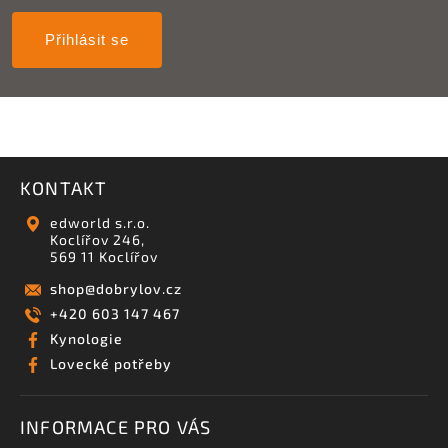
Přihlásit se
KONTAKT
edworld s.r.o.
Koclířov 246,
569 11 Koclířov
shop
@
dobrylov.cz
+420 603 147 467
Kynologie
Lovecké potřeby
INFORMACE PRO VÁS