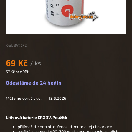
Kód:
BAT.CR2
69 Kč
/ ks
57 Kč bez DPH
Odesíláme do 24 hodin
Můžeme doručit do:
12.8.2026
Lithiová baterie CR2 3V.
Použití:
přijímač d-control, d-fence, d-mute a jejich variace
vysílač d-control 400, 200 mini, easy, easy mini a jejich