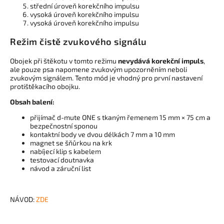
střední úroveň korekčního impulsu
vysoká úroveň korekčního impulsu
vysoká úroveň korekčního impulsu
Režim čistě zvukového signálu
Obojek při štěkotu v tomto režimu
nevydává korekční impuls
,
ale pouze psa napomene zvukovým upozorněním neboli
zvukovým signálem. Tento mód je vhodný pro první nastavení
protištěkacího obojku.
Obsah balení:
přijímač d-mute ONE s tkaným řemenem 15 mm × 75 cm a
bezpečnostní sponou
kontaktní body ve dvou délkách 7 mm a 10 mm
magnet se šňůrkou na krk
nabíjecí klip s kabelem
testovací doutnavka
návod a záruční list
NÁVOD:
ZDE