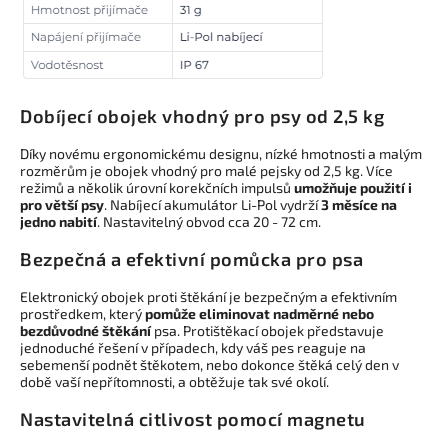
Dobíjecí obojek vhodný pro psy od 2,5 kg
Díky novému ergonomickému designu, nízké hmotnosti a malým
rozměrům je obojek vhodný pro malé pejsky od 2,5 kg. Více
režimů a několik úrovní korekčních impulsů
umožňuje použití i
pro větší psy
. Nabíjecí akumulátor Li-Pol vydrží
3 měsíce na
jedno nabití
. Nastavitelný obvod cca 20 - 72 cm.
Bezpečná a efektivní pomůcka pro psa
Elektronický obojek proti štěkání je bezpečným a efektivním
prostředkem, který
pomůže eliminovat nadměrné nebo
bezdůvodné štěkání
psa. Protištěkací obojek představuje
jednoduché řešení v případech, kdy váš pes reaguje na
sebemenší podnět štěkotem, nebo dokonce štěká celý den v
době vaší nepřítomnosti, a obtěžuje tak své okolí.
Nastavitelná citlivost pomocí magnetu