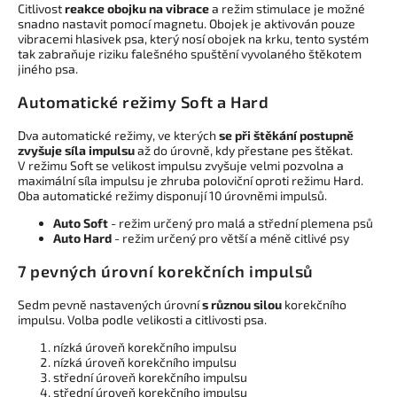
Citlivost
reakce obojku na vibrace
a režim stimulace je možné
snadno nastavit pomocí magnetu. Obojek je aktivován pouze
vibracemi hlasivek psa, který nosí obojek na krku, tento systém
tak zabraňuje riziku falešného spuštění vyvolaného štěkotem
jiného psa.
Automatické režimy Soft a Hard
Dva automatické režimy, ve kterých
se při štěkání postupně
zvyšuje síla impulsu
až do úrovně, kdy přestane pes štěkat.
V režimu Soft se velikost impulsu zvyšuje velmi pozvolna a
maximální síla impulsu je zhruba poloviční oproti režimu Hard.
Oba automatické režimy disponují 10 úrovněmi impulsů.
Auto Soft
- režim určený pro malá a střední plemena psů
Auto Hard
- režim určený pro větší a méně citlivé psy
7 pevných úrovní korekčních impulsů
Sedm pevně nastavených úrovní
s různou silou
korekčního
impulsu. Volba podle velikosti a citlivosti psa.
nízká úroveň korekčního impulsu
nízká úroveň korekčního impulsu
střední úroveň korekčního impulsu
střední úroveň korekčního impulsu