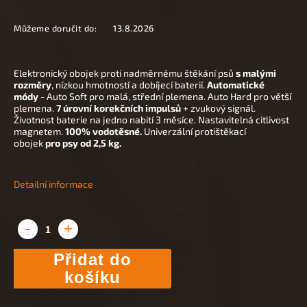
Můžeme doručit do:
13.8.2026
Elektronický obojek proti nadměrnému štěkání psů
s malými
rozměry
, nízkou hmotností a dobíjecí baterií.
Automatické
módy
- Auto Soft pro malá, střední plemena. Auto Hard pro větší
plemena.
7 úrovní korekčních impulsů
+ zvukový signál.
Životnost baterie na jedno nabití 3 měsíce. Nastavitelná citlivost
magnetem.
100% vodotěsné.
Univerzální protištěkací
obojek
pro psy od 2,5 kg.
Detailní informace
Přidat do
košíku