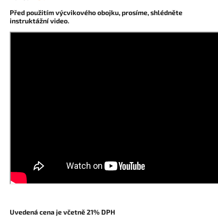
Před použitím výcvikového obojku, prosíme, shlédněte
instruktážní video.
Uvedená cena je včetně 21% DPH