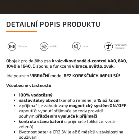
DETAILNÍ POPIS PRODUKTU
Obojek pro dalšího psa
k výcvikové sadě d-control 440, 640,
1040 a 1640.
Disponuje funkcemi
vibrace, světlo, zvuk.
Jde pouze o
VIBRAČNÍ
model
BEZ KOREKČNÍCH IMPULSŮ!
Všeobecné vlastnosti:
100% vodotěsný
nastavitelný obvod
tkaného řemene je
15 až 72 cm
v přijímači je zabudovaný
magnetický systém ON/OFF
-
zapnutí či vypnutí přijímače se tedy provádí
pouhým
přiložením vysílače k přijímači
kontrola stavu baterií
u přijímače (bliká červená -
zelená)
životnost baterie CR2 3V je až 6 měsíců v závislosti na
používání