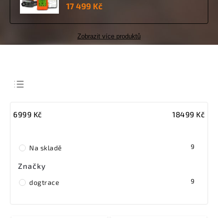
17 499 Kč
Zobrazit více produktů
Nejlevnější
6999
Kč
18499
Kč
Nejdražší
Nejprodávanější
9
Abecedně
Na skladě
Značky
9
dogtrace