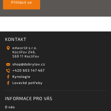
Přihlásit se
KONTAKT
edworld s.r.o.
Koclířov 246,
569 11 Koclířov
shop
@
dobrylov.cz
+420 603 147 467
Kynologie
Lovecké potřeby
INFORMACE PRO VÁS
O nás