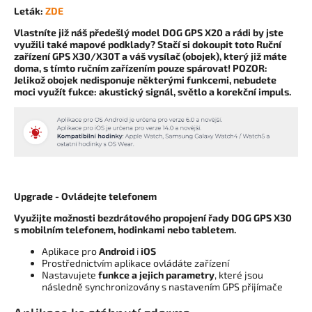
Leták:
ZDE
Vlastníte již náš předešlý model DOG GPS X20 a rádi by jste
využili také mapové podklady? Stačí si dokoupit toto Ruční
zařízení GPS X30/X30T a váš vysílač (obojek), který již máte
doma, s tímto ručním zařízením pouze spárovat! POZOR:
Jelikož obojek nedisponuje některými funkcemi, nebudete
moci využít fukce: akustický signál, světlo a korekční impuls.
Upgrade - Ovládejte telefonem
Využijte možnosti bezdrátového propojení řady DOG GPS X30
s mobilním telefonem, hodinkami nebo tabletem.
Aplikace pro
Android
i
iOS
Prostřednictvím aplikace ovládáte zařízení
Nastavujete
funkce a jejich parametry
, které jsou
následně synchronizovány s nastavením GPS přijímače