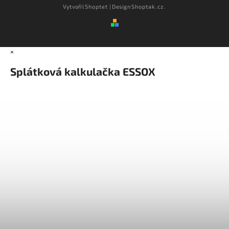
Vytvořil
Shoptet
| Design
Shoptak.cz.
×
Splátková kalkulačka ESSOX