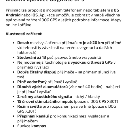
Přijímač lze propojit s mobilním telefonem nebo tabletem s
OS
Android
nebo
iOS.
Aplikace umožňuje zobrazit v mapě všechna
spárovaná zařízení DOG GPS a jejich podrobné informace. Mapy
online i offline.
Vlastnosti zařízení:
Dosah
mezi vysílačem a přijímačem
je až 20 km
při přímé
viditelnosti (v závislosti na terénu, vegetaci a dalších
faktorech)
Sledování až 13
psů, psovodů nebo waypointů
Nejmodernější technologie
s vysokou citlivostí GPS
v
přijímači i vysílači
Dobře čitelný displej
přijímače - na přímém slunci i ve
tmě
Plně vodotěsný
přijímač i vysílač
Dlouhá výdrž akumulátorů
(více než 40 hodin) - nabíjecí
je přijímač i vysílač
2 režimy akustického signálu
- tichý / hlasitý
15 úrovní stimulačního impuls
(pouze u DOG GPS X30T)
Režim světla
pro rozpoznání psa ve tmě (pouze u DOG
GPS X30T)
Přepínání kanálů
pro komunikaci mezi vysílačem a
přijímačem
Funkce
kompas