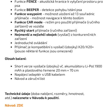
Funkce
FENCE
- akustická hranice k vytyčení prostoru pro
psa
Funkce
BEEPER
- detekce pohybu/stání psa
Funkce waypoint
- možnost uložení až 13 souřadnic
přijímače - možnost navigace k těmto bodům
Funkce CAR mode
- režim pro použití přijímače (ručního
zařízení) ve vozidle
Rychlý start
přijímače (ručního zařízení)
Nejmenší a nejlehčí obojek
(vysílač) z konkurenčních
zařízení
Jednoduché ovládání
Přijímač je kompatibilní s vysílači (obojky) X20/X20+
(pouze některé funkce jsou omezené)
Obsah balení:
Short verze vysílače (obojku) vč. akumulátoru Li-Pol 1900
mAh a plastového řemene 20 mm × 70 cm
Napájecí adaptér s USB kabelem
Návod a záruční list
Technické údaje
(doba nabíjení, rozměry, hmotnost,
atd.)
naleznete v Návodu k použití.
Návod:
ZDE