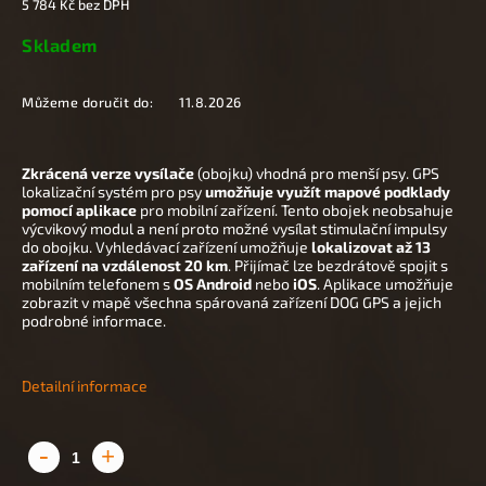
5 784 Kč bez DPH
Skladem
Můžeme doručit do:
11.8.2026
Zkrácená verze
vysílače
(obojku) vhodná pro menší psy. GPS
lokalizační systém pro psy
umožňuje využít mapové podklady
pomocí aplikace
pro mobilní zařízení. Tento obojek neobsahuje
výcvikový modul a není proto možné vysílat stimulační impulsy
do obojku. Vyhledávací zařízení umožňuje
lokalizovat až 13
zařízení na vzdálenost 20 km
. Přijímač lze bezdrátově spojit s
mobilním telefonem s
OS Android
nebo
iOS
. Aplikace umožňuje
zobrazit v mapě všechna spárovaná zařízení DOG GPS a jejich
podrobné informace.
Detailní informace