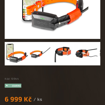
Kód:
10944
6 999 Kč
/ ks