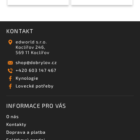
KONTAKT
edworld s.r.o.
Koclířov 246,
569 11 Koclířov
shop
@
dobrylov.cz
+420 603 147 467
Kynologie
Lovecké potřeby
INFORMACE PRO VÁS
O nás
Kontakty
Doprava a platba
Splátkový prodej