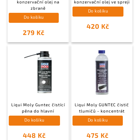
konzervační olej na
konzervační olej ve spreji
zbraně
Do košíku
Do košíku
420 Kč
279 Kč
Liqui Moly Guntec čistící
Liqui Moly GUNTEC čistič
pěna do hlavní
tlumičů - koncentrát
Do košíku
Do košíku
448 Kč
475 Kč