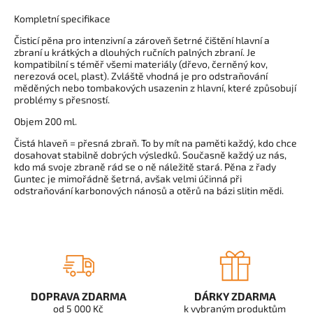
Kompletní specifikace
Čisticí pěna pro intenzivní a zároveň šetrné čištění hlavní a
zbraní u krátkých a dlouhých ručních palných zbraní. Je
kompatibilní s téměř všemi materiály (dřevo, černěný kov,
nerezová ocel, plast). Zvláště vhodná je pro odstraňování
měděných nebo tombakových usazenin z hlavní, které způsobují
problémy s přesností.
Objem 200 ml.
Čistá hlaveň = přesná zbraň. To by mít na paměti každý, kdo chce
dosahovat stabilně dobrých výsledků. Současně každý uz nás,
kdo má svoje zbraně rád se o ně náležitě stará. Pěna z řady
Guntec je mimořádně šetrná, avšak velmi účinná při
odstraňování karbonových nánosů a otěrů na bázi slitin mědi.
DOPRAVA ZDARMA
DÁRKY ZDARMA
od 5 000 Kč
k vybraným produktům