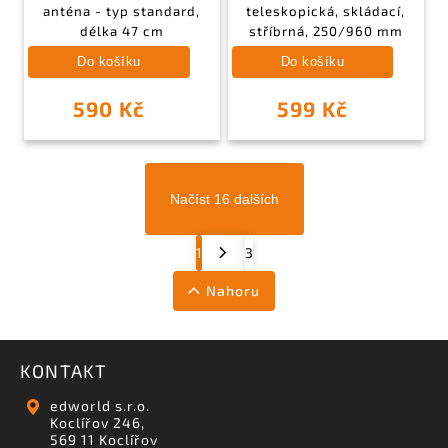
anténa - typ standard,
teleskopická, skládací,
délka 47 cm
stříbrná, 250/960 mm
Do košíku
Do košíku
590 Kč
599 Kč
Načíst 16 dalších
1
3
Nahoru
KONTAKT
edworld s.r.o.
Koclířov 246,
569 11 Koclířov