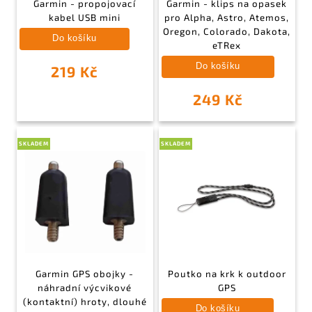
Garmin - propojovací
Garmin - klips na opasek
kabel USB mini
pro Alpha, Astro, Atemos,
Oregon, Colorado, Dakota,
Do košíku
eTRex
Do košíku
219 Kč
249 Kč
SKLADEM
SKLADEM
Garmin GPS obojky -
Poutko na krk k outdoor
náhradní výcvikové
GPS
(kontaktní) hroty, dlouhé
Do košíku