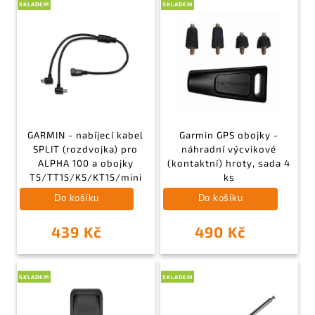
SKLADEM
SKLADEM
GARMIN - nabíjecí kabel
Garmin GPS obojky -
SPLIT (rozdvojka) pro
náhradní výcvikové
ALPHA 100 a obojky
(kontaktní) hroty, sada 4
T5/TT15/K5/KT15/mini
ks
Do košíku
Do košíku
439 Kč
490 Kč
SKLADEM
SKLADEM