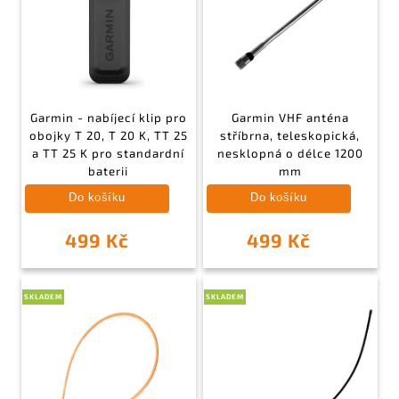
Garmin - nabíjecí klip pro
Garmin VHF anténa
obojky T 20, T 20 K, TT 25
stříbrna, teleskopická,
a TT 25 K pro standardní
nesklopná o délce 1200
baterii
mm
Do košíku
Do košíku
499 Kč
499 Kč
SKLADEM
SKLADEM