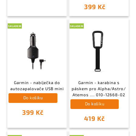
399 Kč
SKLADEM
SKLADEM
Garmin - nabíječka do
Garmin - karabina s
autozapalovače USB mini
páskem pro Alpha/Astro/
Atemos .... 010-12668-02
Do košíku
Do košíku
399 Kč
419 Kč