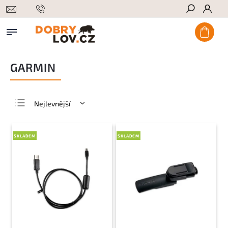
Hledat
GARMIN
Nejlevnější
Nejdražší
Nejprodávanější
SKLADEM
SKLADEM
Abecedně