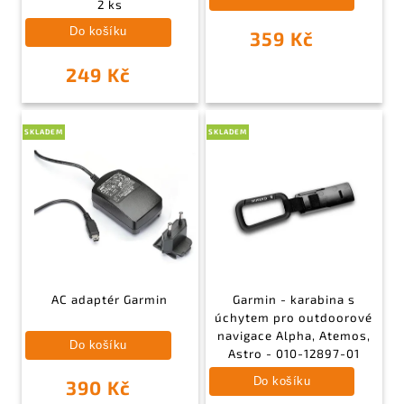
2 ks
Do košíku
359 Kč
249 Kč
SKLADEM
SKLADEM
AC adaptér Garmin
Garmin - karabina s
úchytem pro outdoorové
navigace Alpha, Atemos,
Do košíku
Astro - 010-12897-01
Do košíku
390 Kč