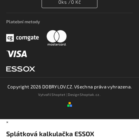
0
ks /
0 Kč
Platební metody
Copyright 2026
DOBRYLOV.CZ
. Všechna práva vyhrazena.
Vytvořil
Shoptet
| Design
Shoptak.cz.
×
Splátková kalkulačka ESSOX