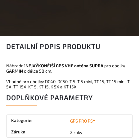
DETAILNÍ POPIS PRODUKTU
Náhradní
NEJVÝKONĚJŠÍ GPS VHF anténa SUPRA
pro obojky
GARMIN
o délce 58 cm.
Vhodné pro obojky: DC40, DC50, T 5, T 5 mini, TT 15, TT 15 mini, T
5X, TT 15X, KT 5, KT 15, K 5X a KT 15X
DOPLŇKOVÉ PARAMETRY
Kategorie
:
GPS PRO PSY
Záruka
:
2 roky