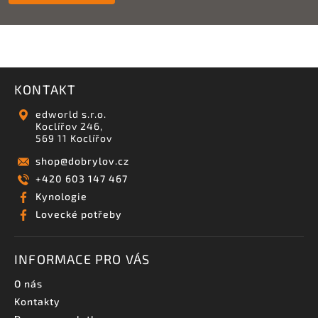
KONTAKT
edworld s.r.o.
Koclířov 246,
569 11 Koclířov
shop
@
dobrylov.cz
+420 603 147 467
Kynologie
Lovecké potřeby
INFORMACE PRO VÁS
O nás
Kontakty