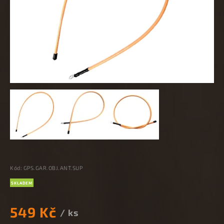
Kód:
GPS.GAR.OBJ.ANT.SUP
SKLADEM
549 Kč
/ ks