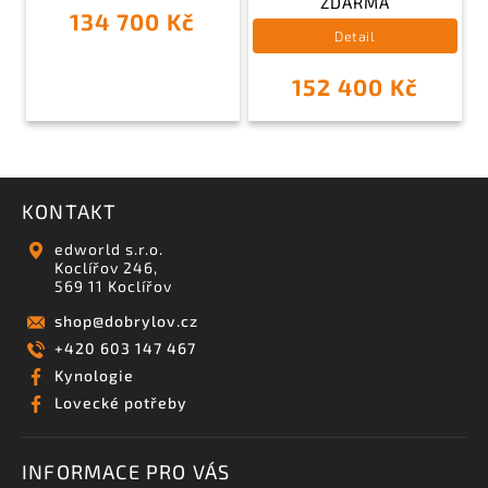
ZDARMA
134 700 Kč
Detail
152 400 Kč
KONTAKT
edworld s.r.o.
Koclířov 246,
569 11 Koclířov
shop
@
dobrylov.cz
+420 603 147 467
Kynologie
Lovecké potřeby
INFORMACE PRO VÁS