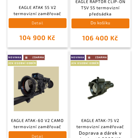
EAGLE RAPTOR CLIP-ON
EAGLE ATAK 55 V2
TSV 55 termovizní
termovizní zaměřovač
předsádka
Detail
Do košíku
104 900 Kč
106 400 Kč
NOVINKA
NOVINKA
JEN OSOBNÍ ODBĚR
JEN OSOBNÍ ODBĚR
EAGLE ATAK-60 V2 CAMO
EAGLE ATAK-75 V2
termovizní zaměřovač
termovizní zaměřovač
Doprava a dárek v
Detail