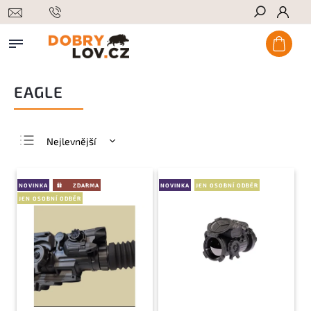
Hledat
EAGLE
Nejlevnější
Nejdražší
Nejprodávanější
NOVINKA
NOVINKA
JEN OSOBNÍ ODBĚR
JEN OSOBNÍ ODBĚR
Abecedně