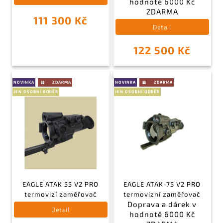
hodnotě 6000 Kč
ZDARMA
111 300 Kč
Detail
122 500 Kč
NOVINKA
NOVINKA
JEN OSOBNÍ ODBĚR
JEN OSOBNÍ ODBĚR
EAGLE ATAK 55 V2 PRO
EAGLE ATAK-75 V2 PRO
termovizí zaměřovač
termovizní zaměřovač
Doprava a dárek v
Detail
hodnotě 6000 Kč