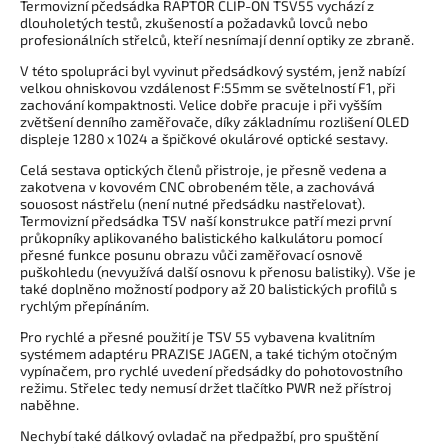
Termovizní pčedsádka RAPTOR CLIP-ON TSV55 vychází z
dlouholetých testů, zkušeností a požadavků lovců nebo
profesionálních střelců, kteří nesnímají denní optiky ze zbraně.
V této spolupráci byl vyvinut předsádkový systém, jenž nabízí
velkou ohniskovou vzdálenost F:55mm se světelností F1, při
zachování kompaktnosti. Velice dobře pracuje i při vyšším
zvětšení denního zaměřovače, díky základnímu rozlišení OLED
displeje 1280 x 1024 a špičkové okulárové optické sestavy.
Celá sestava optických členů přistroje, je přesně vedena a
zakotvena v kovovém CNC obrobeném těle, a zachovává
souosost nástřelu (není nutné předsádku nastřelovat).
Termovizní předsádka TSV naší konstrukce patří mezi první
průkopníky aplikovaného balistického kalkulátoru pomocí
přesné funkce posunu obrazu vůči zaměřovací osnově
puškohledu (nevyužívá další osnovu k přenosu balistiky). Vše je
také doplněno možností podpory až 20 balistických profilů s
rychlým přepínáním.
Pro rychlé a přesné použití je TSV 55 vybavena kvalitním
systémem adaptéru PRAZISE JAGEN, a také tichým otočným
vypínačem, pro rychlé uvedení předsádky do pohotovostního
režimu. Střelec tedy nemusí držet tlačítko PWR než přístroj
naběhne.
Nechybí také dálkový ovladač na předpažbí, pro spuštění