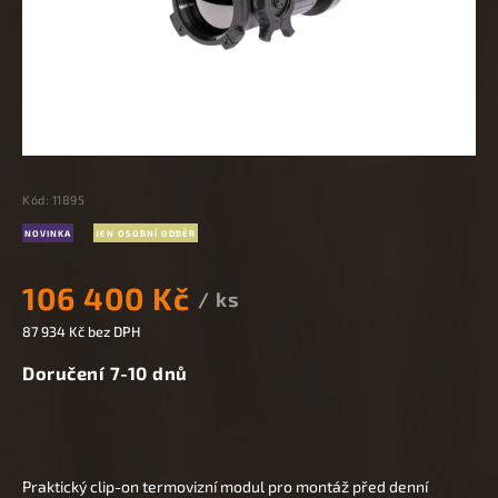
Kód:
11895
NOVINKA
JEN OSOBNÍ ODBĚR
106 400 Kč
/ ks
87 934 Kč bez DPH
Doručení 7-10 dnů
Praktický clip-on termovizní modul pro montáž před denní