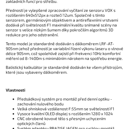
zakladních funcí pro střelbu.
Předností je vylepšené zpracování vyčítaní ze senzoru VOX s
rozlišením 640x512px a roztečí 12um. Společně s tímto
senzorem, germániovým objektivem a antireflexními vrstvami
dodává při světelnosti F1 maximální kvalitu snímané scény na
senzor s velice nízkým šumem díky pokročilím algoritmů 3D
redukce pro jeho odstranění.
Tento model je standardně dodáván s dálkoměrem LRF-AT-
905nm jehož předností je variabilní řízení výkonu laseru o vlnové
délce 905nm, což spolehlivě zajistí při frekvenci 10Hz komfortní
měření od 8-1400m s minimálním nárokem na spotřebu energie.
Balistický kalkulátor je standardně dodáván ke všem přístrojům,
které jsou vybaveny dálkoměrem.
Vlastnosti
Předsádkový systém pro montáž před denní optiku -
zachování nulového bodu
Velká ohnisková vzdálenost F:55mm se světelností F1
Vysoce kvalitní OLED displej s rozlišením 1280 x 1024
CNC obrobené kovové tělo s přesným uchycením
optických členů
Systém adaptéru PRAZISE JAGEN pro rychlou montáž