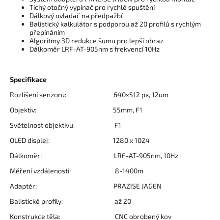
Tichý otočný vypínač pro rychlé spuštění
Dálkový ovladač na předpažbí
Balistický kalkulátor s podporou až 20 profilů s rychlým
přepínáním
Algoritmy 3D redukce šumu pro lepší obraz
Dálkoměr LRF-AT-905nm s frekvencí 10Hz
Specifikace
Rozlišení senzoru: 640×512 px, 12um
Objektiv: 55mm, F1
Světelnost objektivu: F1
OLED displej: 1280 x 1024
Dálkoměr: LRF-AT-905nm, 10Hz
Měření vzdálenosti: 8-1400m
Adaptér: PRAZISE JAGEN
Balistické profily: až 20
Konstrukce těla: CNC obrobený kov