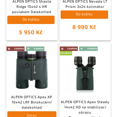
ALPEN OPTICS Shasta
ALPEN OPTICS Nevada LT
Ridge 10x42 s HR
Prism 3x24 kolimátor
povlakem Dalekohled
Do košíku
Do košíku
8 990 Kč
5 950 Kč
SKLADEM
ALPEN OPTICS Apex XP
ALPEN OPTICS Apex Steady
10x42 LRF Binokulární
14x42 HD se stabilizací
dalekohled
obrazu
Detail