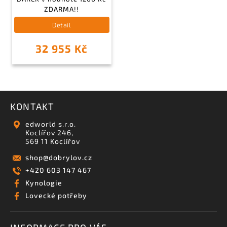
ZDARMA!!
Detail
32 955 Kč
KONTAKT
edworld s.r.o.
Koclířov 246,
569 11 Koclířov
shop
@
dobrylov.cz
+420 603 147 467
Kynologie
Lovecké potřeby