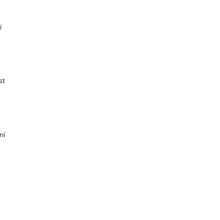
í
st
ní