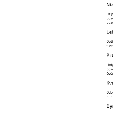
Ní
Užij
pozo
pozo
Le
Opt
s v
Př
I kd
poz
čoče
Kv
Odo
nep
Dy