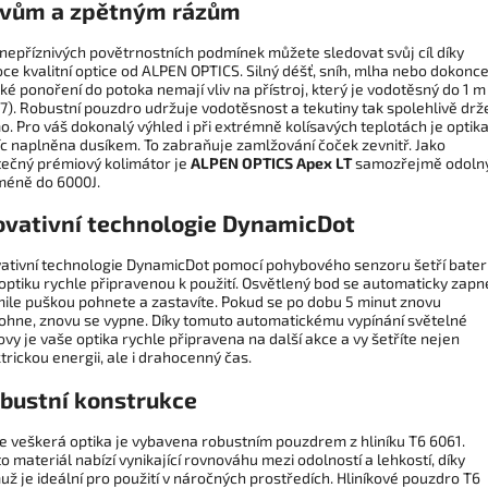
ivům a zpětným rázům
 nepříznivých povětrnostních podmínek můžete sledovat svůj cíl díky
ce kvalitní optice od ALPEN OPTICS. Silný déšť, sníh, mlha nebo dokonc
ké ponoření do potoka nemají vliv na přístroj, který je vodotěsný do 1 m
7). Robustní pouzdro udržuje vodotěsnost a tekutiny tak spolehlivě drž
. Pro váš dokonalý výhled i při extrémně kolísavých teplotách je optik
c naplněna dusíkem. To zabraňuje zamlžování čoček zevnitř. Jako
tečný prémiový kolimátor je
ALPEN OPTICS Apex LT
samozřejmě odoln
méně do 6000J.
ovativní technologie DynamicDot
vativní technologie DynamicDot pomocí pohybového senzoru šetří bateri
 optiku rychle připravenou k použití. Osvětlený bod se automaticky zapn
mile puškou pohnete a zastavíte. Pokud se po dobu 5 minut znovu
ohne, znovu se vypne. Díky tomuto automatickému vypínání světelné
vy je vaše optika rychle připravena na další akce a vy šetříte nejen
trickou energii, ale i drahocenný čas.
bustní konstrukce
e veškerá optika je vybavena robustním pouzdrem z hliníku T6 6061.
o materiál nabízí vynikající rovnováhu mezi odolností a lehkostí, díky
ž je ideální pro použití v náročných prostředích. Hliníkové pouzdro T6