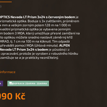
93
OPTICS Nevada LT Prism 3x24 s červeným bodem
je
 prizmatická optika. Boduje s 3x zvětšením, průměrem
4 mm a velkým zorným polem 128 m na 1 000 m
kvalitní prizmatická optika je vybavena jemným
m bodem 3 MOA, který umožňuje přesné zamížení na
outo optikou můžete snadno nastavit záměrný kříž
RAD, tj. 1 cm na 100 m na kliknutí. Tím odpadá
 převádět pomocí MOA (úhlová minuta).
ALPEN
Nevada LT Prism 3x24 s bodem
je působivý i z
 zpracování, protože je vyroben z robustního hliníku
zamlžuje se a je prakticky nezničitelný.
í informace
A
DOPRAVA ZDARMA
990 Kč