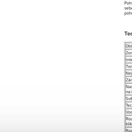
Poh
seb
poh
Te
Obl
Zor
Int
Twi
Nej
Zám
Nas
na 
Svě
Te
Vo
Roz
kli
Roz