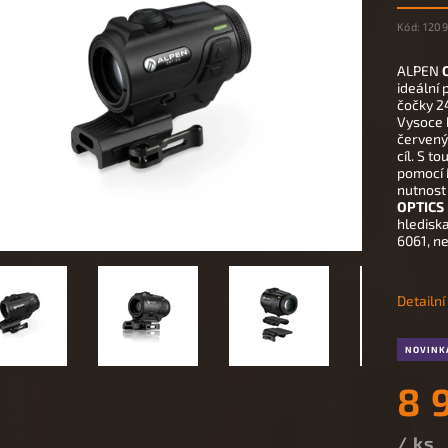
Kód:
120
ALPEN
ideální
čočky 2
Vysoce 
červený
cíl. S t
pomocí M
nutnost
OPTICS 
hlediska
6061, ne
Detailn
NOVINK
8 
/ ks