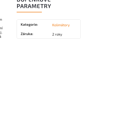
PARAMETRY
ým
Kategorie
:
Kolimátory
ní
j.
Záruka
:
2 roky
á