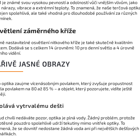
 je známé svou vysokou pevností a odolností vůči vnějším vlivům, jako
 nárazy, vibrace a extrémní teploty. To znamená, že naše terčová optik
ejen spolehlivá, ale také vhodná pro dlouhodobé používání za různých
mínek.
větlení záměrného kříže
ě nastavitelné osvětlení nitkového kříže je také skutečně kvalitním
kem. Dodává se s celkem 14 úrovněmi: 10 pro denní světlo a 4 úrovně
ího vidění.
ÁŘIVĚ JASNÉ OBRAZY
o optika zaujme vícenásobným povlakem, který zvyšuje propustnost
la povlakem na 80 až 85 % – a objekt, který pozorujete, vidíte ještě
ěji.
olává vytrvalému dešti
d chvíli nedáváte pozor, optika je plná vody. Žádný problém, protože
těsné pouzdro spolehlivě udrží tekutiny mimo vnitřek optiky. To
mená, že se dovnitř nedostane žádná voda ani při největších dešťových
háňkách.