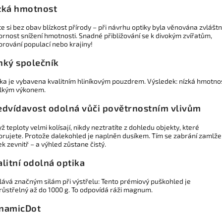
zká hmotnost
te si bez obav blízkost přírody – při návrhu optiky byla věnována zvláštn
rnost snížení hmotnosti. Snadné přibližování se k divokým zvířatům,
rování populací nebo krajiny!
hký společník
ika je vybavena kvalitním hliníkovým pouzdrem. Výsledek: nízká hmotno
elkým výkonem.
edvídavost odolná vůči povětrnostním vlivům
yž teploty velmi kolísají, nikdy neztratíte z dohledu objekty, které
orujete. Protože dalekohled je naplněn dusíkem. Tím se zabrání zamlže
k zevnitř – a výhled zůstane čistý.
alitní odolná optika
lává značným silám při výstřelu: Tento prémiový puškohled je
růstřelný až do 1000 g. To odpovídá ráži magnum.
namicDot