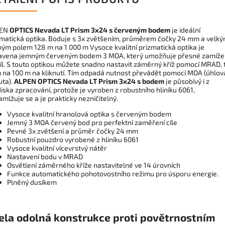
PEN
OPTICS Nevada LT Prism 3x24 s červeným bodem
je ideální
zmatická optika. Boduje s 3x zvětšením, průměrem čočky 24 mm a velk
ým polem 128 m na 1 000 m Vysoce kvalitní prizmatická optika je
avena jemným červeným bodem 3 MOA, který umožňuje přesné zamíže
íl. S touto optikou můžete snadno nastavit záměrný kříž pomocí MRAD, t
m na 100 m na kliknutí. Tím odpadá nutnost převádět pomocí MOA (úhlov
uta).
ALPEN OPTICS Nevada LT Prism 3x24 s bodem
je působivý i z
iska zpracování, protože je vyroben z robustního hliníku 6061,
mlžuje se a je prakticky nezničitelný.
Vysoce kvalitní hranolová optika s červeným bodem
Jemný 3 MOA červený bod pro perfektní zaměření cíle
Pevné 3x zvětšení a průměr čočky 24 mm
Robustní pouzdro vyrobené z hliníku 6061
Vysoce kvalitní vícevrstvý nátěr
Nastavení bodu v MRAD
Osvětlení záměrného kříže nastavitelné ve 14 úrovních
Funkce automatického pohotovostního režimu pro úsporu energie.
Plněný dusíkem
ela odolná konstrukce proti povětrnostním