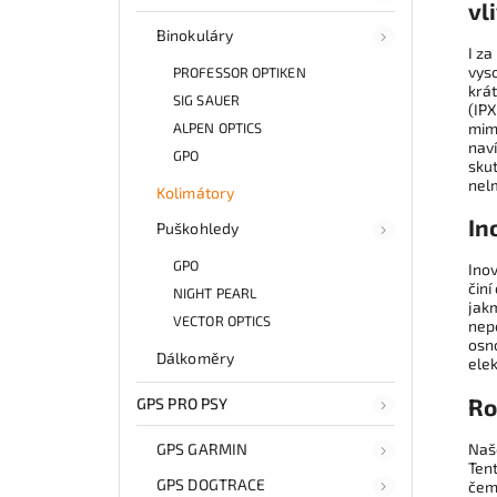
vl
Binokuláry
I za
vyso
PROFESSOR OPTIKEN
krát
SIG SAUER
(IPX
mimo
ALPEN OPTICS
naví
GPO
sku
nel
Kolimátory
In
Puškohledy
GPO
Ino
činí
NIGHT PEARL
jak
VECTOR OPTICS
nep
osno
Dálkoměry
elek
Ro
GPS PRO PSY
Naš
GPS GARMIN
Tent
GPS DOGTRACE
čemu