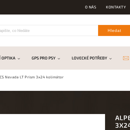
O NÁS
KONTAKTY
Hledat
 OPTIKA
GPS PRO PSY
LOVECKÉ POTŘEBY
DR
CS Nevada LT Prism 3x24 kolimátor
ALP
3X2