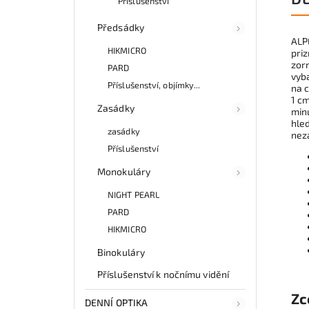
Příslušenství
Předsádky
AL
HIKMICRO
pri
zorn
PARD
vyb
Příslušenství, objímky...
na c
1 c
Zasádky
min
hled
zasádky
neza
Příslušenství
Monokuláry
NIGHT PEARL
PARD
HIKMICRO
Binokuláry
Příslušenství k nočnímu vidění
Zc
DENNÍ OPTIKA