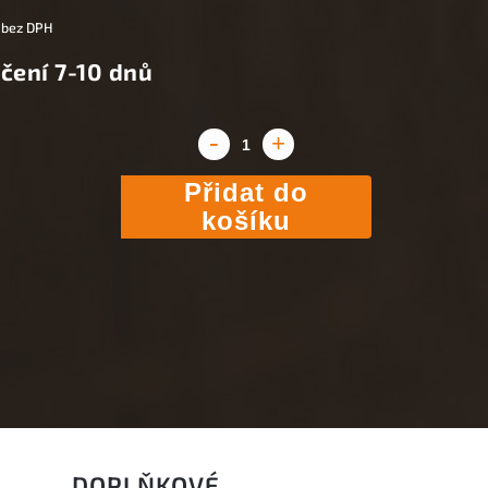
 bez DPH
čení 7-10 dnů
Přidat do
košíku
DOPLŇKOVÉ