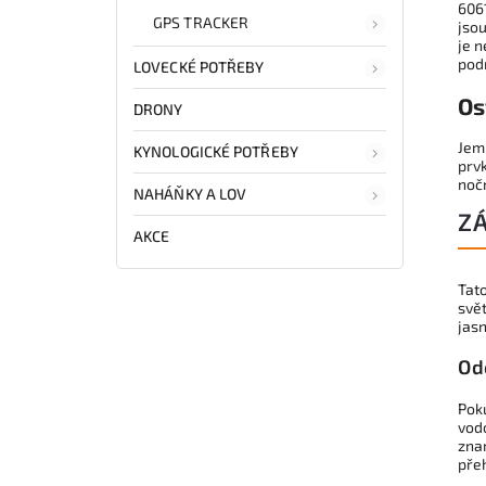
6061
GPS TRACKER
jsou
je n
pod
LOVECKÉ POTŘEBY
Os
DRONY
Jemn
KYNOLOGICKÉ POTŘEBY
prv
nočn
NAHÁŇKY A LOV
Z
AKCE
Tat
svět
jasn
Od
Poku
vodo
zna
pře