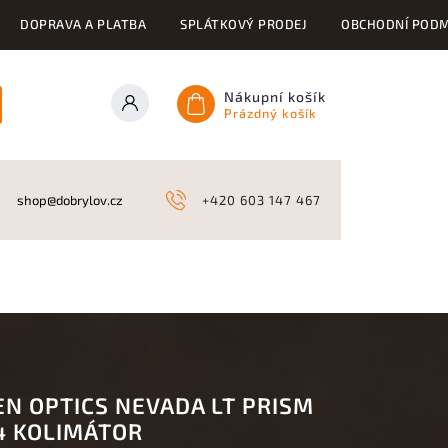
DOPRAVA A PLATBA
SPLÁTKOVÝ PRODEJ
OBCHODNÍ PODM
Nákupní košík
Prázdný košík
ONY
KYNOLOGICKÉ POTŘEBY
NAHÁŇKY A LOV
A
shop@dobrylov.cz
+420 603 147 467
EN OPTICS NEVADA LT PRISM
4 KOLIMÁTOR