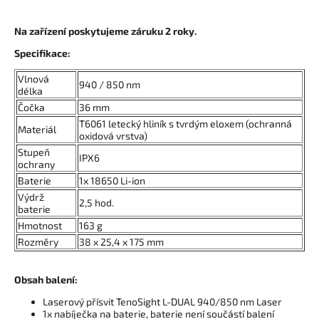
Na zařízení poskytujeme záruku 2 roky.
Specifikace:
Vlnová
940 / 850 nm
délka
Čočka
36 mm
T6061 letecký hliník s tvrdým eloxem (ochranná
Materiál
oxidová vrstva)
Stupeň
IPX6
ochrany
Baterie
1x 18650 Li-ion
Výdrž
2,5 hod.
baterie
Hmotnost
163 g
Rozměry
38 x 25,4 x 175 mm
Obsah balení:
Laserový přísvit TenoSight L-DUAL 940/850 nm Laser
1x nabíječka na baterie, baterie není součástí balení