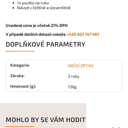
1x poutko na ruku
Návod v češtině a slovenštině
Uvedená cena je včetně 21% DPH
V případě dalších dotazů volejte
+420 603 147 467
DOPLŇKOVÉ PARAMETRY
Kategorie
:
NOČNÍ OPTIKA
Záruka
:
2 roky
Hmotnost (g)
:
136g
MOHLO BY SE VÁM HODIT