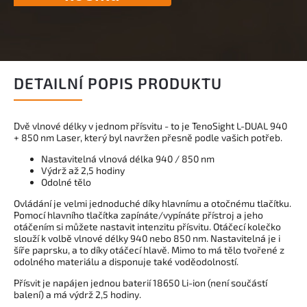
DETAILNÍ POPIS PRODUKTU
Dvě vlnové délky v jednom přísvitu - to je TenoSight L-DUAL 940
+ 850 nm Laser, který byl navržen přesně podle vašich potřeb.
Nastavitelná vlnová délka 940 / 850 nm
Výdrž až 2,5 hodiny
Odolné tělo
Ovládání je velmi jednoduché díky hlavnímu a otočnému tlačítku.
Pomocí hlavního tlačítka zapínáte/vypínáte přístroj a jeho
otáčením si můžete nastavit intenzitu přísvitu. Otáčecí kolečko
slouží k volbě vlnové délky 940 nebo 850 nm. Nastavitelná je i
šíře paprsku, a to díky otáčecí hlavě. Mimo to má tělo tvořené z
odolného materiálu a disponuje také voděodolností.
Přísvit je napájen jednou baterií 18650 Li-ion (není součástí
balení) a má výdrž 2,5 hodiny.