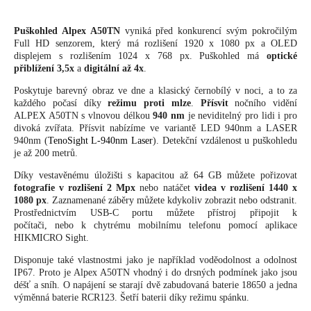
Puškohled Alpex A50TN
vyniká před konkurencí svým pokročilým
Full HD senzorem, který má rozlišení 1920 x 1080 px a OLED
displejem s rozlišením 1024 x 768 px. Puškohled má
optické
přiblížení 3,5x
a
digitální až 4x
.
Poskytuje barevný obraz ve dne a klasický černobílý v noci, a to za
každého počasí díky
režimu proti mlze
.
Přísvit
nočního vidění
ALPEX A50TN s vlnovou délkou
940 nm
je neviditelný pro lidi i pro
divoká zvířata. Přísvit nabízíme ve variantě LED 940nm a LASER
940nm (
TenoSight L-940nm Laser
). Detekční vzdálenost u puškohledu
je až 200 metrů.
Díky vestavěnému úložišti s kapacitou až 64 GB můžete pořizovat
fotografie v rozlišení 2 Mpx
nebo natáčet
videa v rozlišení 1440 x
1080 px
. Zaznamenané záběry můžete kdykoliv zobrazit nebo odstranit.
Prostřednictvím USB-C portu můžete přístroj připojit k
počítači, nebo k chytrému mobilnímu telefonu pomocí aplikace
HIKMICRO Sight.
Disponuje také vlastnostmi jako je například voděodolnost a odolnost
IP67. Proto je Alpex A50TN vhodný i do drsných podmínek jako jsou
déšť a sníh. O napájení se starají dvě zabudovaná baterie 18650 a jedna
výměnná baterie RCR123. Šetří baterii díky režimu spánku.