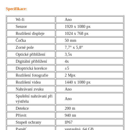
Specifikace:
Wi-fi
Ano
Senzor
1920 x 1080 px
Rozlišení displeje
1024 x 768 px
Čočka
50 mm
Zorné pole
7,7° x 5,8°
Optické přiblížení
3,5x
Digitální přiblížení
4x
Dioptrická korekce
±5
Rozlišení fotografie
2 Mpx
Rozlišení videa
1440 x 1080 px
Nahrávaní zvuku
Ano
Spuštění nahrávaní při
Ano
výstřelu
Detekce
200 m
Přísvit
940 nn
Stupeň ochrany
IP67
Paměť
vestavěná, 64 GB