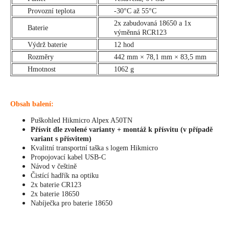
Provozní teplota
-30°C až 55°C
2x zabudovaná 18650 a 1x
Baterie
výměnná RCR123
Výdrž baterie
12 hod
Rozměry
442 mm × 78,1 mm × 83,5 mm
Hmotnost
1062 g
Obsah balení:
Puškohled Hikmicro Alpex A50TN
Přísvit dle zvolené varianty + montáž k přísvitu (v případě
variant s přísvitem)
Kvalitní transportní taška s logem Hikmicro
Propojovací kabel USB-C
Návod v češtině
Čistící hadřík na optiku
2x baterie CR123
2x baterie 18650
Nabíječka pro baterie 18650