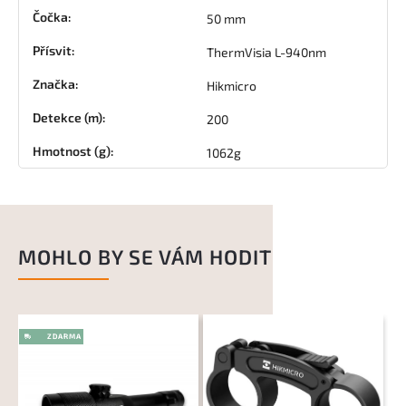
Čočka
:
50 mm
Přísvit
:
ThermVisia L-940nm
Značka
:
Hikmicro
Detekce (m)
:
200
Hmotnost (g)
:
1062g
MOHLO BY SE VÁM HODIT