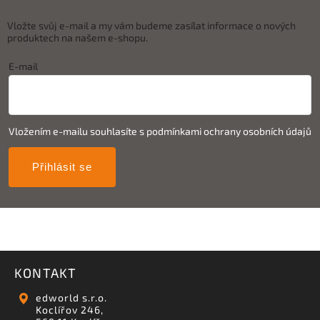
Vložte svůj e-mail a my vám budeme zasílat informace o nových
produktech na našem e-shopu.
E-mail
Vložením e-mailu souhlasíte s
podmínkami ochrany osobních údajů
Přihlásit se
KONTAKT
edworld s.r.o.
Koclířov 246,