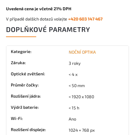
Uvedená cena je včetně 21% DPH
V případě dalších dotazů volejte
+420 603 147 467
DOPLŇKOVÉ PARAMETRY
Kategorie
:
NOČNÍ OPTIKA
Záruka
:
3 roky
Optické zvětšení
:
< 4 x
Průměr čočky
:
< 50 mm
Rozlišení jádra
:
< 1920 x 1080
Výdrž baterie
:
< 15 h
Wi-Fi
:
Ano
Rozlišení displeje
:
1024 × 768 px