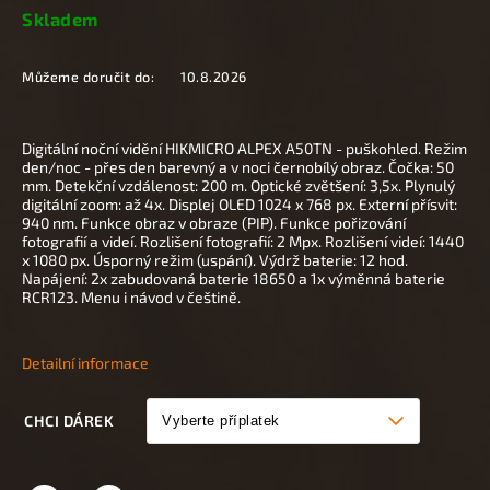
Skladem
Můžeme doručit do:
10.8.2026
Digitální noční vidění HIKMICRO ALPEX A50TN - puškohled. Režim
den/noc - přes den barevný a v noci černobílý obraz. Čočka: 50
mm. Detekční vzdálenost: 200 m. Optické zvětšení: 3,5x. Plynulý
digitální zoom: až 4x. Displej OLED 1024 x 768 px. Externí přísvit:
940 nm. Funkce obraz v obraze (PIP). Funkce pořizování
fotografií a videí. Rozlišení fotografií: 2 Mpx. Rozlišení videí: 1440
x 1080 px. Úsporný režim (uspání). Výdrž baterie: 12 hod.
Napájení: 2x zabudovaná baterie 18650 a 1x výměnná baterie
RCR123. Menu i návod v češtině.
Detailní informace
CHCI DÁREK