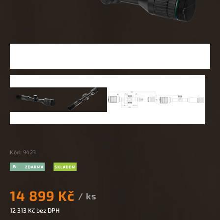
Kód:
9423
SKLADEM
14 899 Kč
/ ks
12 313 Kč
bez DPH