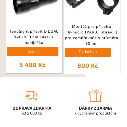
Montáž pro přísvitu
TenoSight přísvit L-DUAL
Hikmicro (PARD, Infiray...)
940/850 nm Laser +
pro zaměřovače o průměru
nabíječka
30mm
Detail
Do košíku
5 490 Kč
800 Kč
DOPRAVA ZDARMA
DÁRKY ZDARMA
od 5 000 Kč
k vybraným produktům