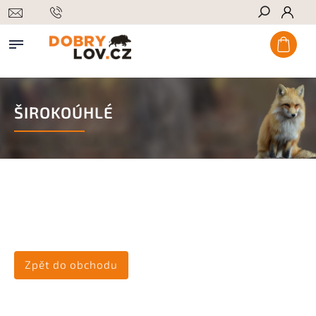
Hledat
ŠIROKOÚHLÉ
Produkty teprve připravujeme.
Můžete se ale podívat na ostatní kategorie.
Zpět do obchodu