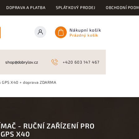
DOPRAVA A PLATBA
SPLÁTKOVÝ PRODEJ
OBCHODNÍ PODM
Nákupní košík
Prázdný košík
ONY
KYNOLOGICKÉ POTŘEBY
NAHÁŇKY A LOV
A
shop@dobrylov.cz
+420 603 147 467
OG GPS X40
+ doprava ZDARMA
ÍMAČ - RUČNÍ ZAŘÍZENÍ PRO
 GPS X40