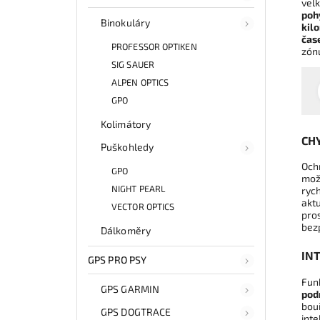
vel
poh
Binokuláry
kil
čas
PROFESSOR OPTIKEN
zón
SIG SAUER
ALPEN OPTICS
GPO
Kolimátory
CH
Puškohledy
Och
GPO
mož
NIGHT PEARL
ryc
aktu
VECTOR OPTICS
pros
bez
Dálkoměry
IN
GPS PRO PSY
Fun
GPS GARMIN
pod
bou
GPS DOGTRACE
inte