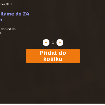
 bez DPH
íláme do 24
n
doručit do:
6
Přidat do
košíku