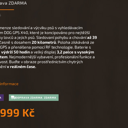
rava ZDARMA
6
menze sledování a výcviku psů s vyhledávacím
ím DOG GPS X40, které je koncipováno pro nejtěžší
y lovců a jejich psů. Sledovaní pohybu a chování
až 39
časně s dosahem
20 kilometrů
. Poloha získáváná ze
ů GPS a přenášena pomocí RF technologie. Baterie s
u
výdrží 50 hodin
a velký displej
3,2 palce
s vysokým
stem
. Nejmodernější vybavení, profesionální funkce a
vost.
Buďte v obraze
prostřednictvím chytrých
ění
v reálném čase.
í informace
A
DOPRAVA ZDARMA
 999 Kč