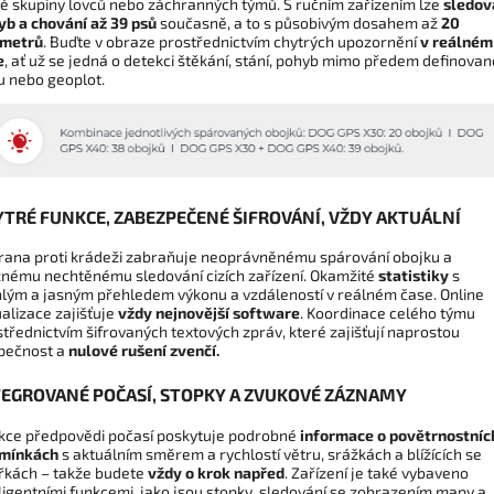
ké skupiny lovců nebo záchranných týmů. S ručním zařízením lze
sledov
yb a chování až 39 psů
současně, a to s působivým dosahem až
20
ometrů
. Buďte v obraze
prostřednictvím chytrých upozornění
v reálném
e
, ať už se jedná o detekci štěkání, stání, pohyb mimo předem definova
u nebo geoplot.
YTRÉ FUNKCE, ZABEZPEČENÉ ŠIFROVÁNÍ, VŽDY AKTUÁLNÍ
rana proti krádeži zabraňuje neoprávněnému spárování obojku a
nému nechtěnému sledování cizích zařízení. Okamžité
statistiky
s
hlým a jasným přehledem výkonu a vzdáleností v reálném čase. Online
alizace zajišťuje
vždy nejnovější software
. Koordinace celého týmu
třednictvím šifrovaných textových zpráv, které zajišťují naprostou
pečnost a
nulové rušení zvenčí.
TEGROVANÉ POČASÍ, STOPKY A ZVUKOVÉ ZÁZNAMY
kce předpovědi počasí poskytuje podrobné
informace o povětrnostníc
mínkách
s aktuálním směrem a rychlostí větru, srážkách a blížících se
řkách – takže budete
vždy o krok napřed
. Zařízení je také vybaveno
ligentními funkcemi, jako jsou stopky, sledování se zobrazením mapy a