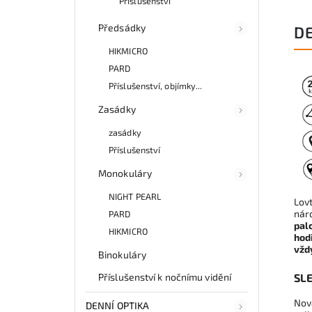
Příslušenství
Předsádky
D
HIKMICRO
PARD
Příslušenství, objímky...
Zasádky
zasádky
Příslušenství
Monokuláry
NIGHT PEARL
Lov
nár
PARD
pal
HIKMICRO
hod
vžd
Binokuláry
SLE
Příslušenství k nočnímu vidění
Nov
DENNÍ OPTIKA