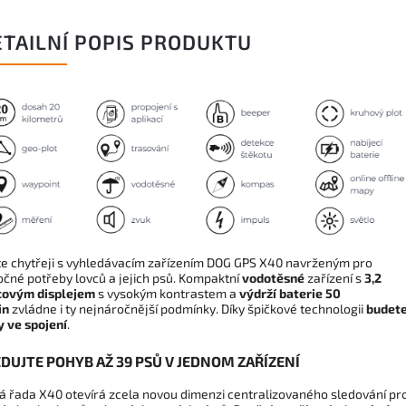
ETAILNÍ POPIS PRODUKTU
te chytřeji s vyhledávacím zařízením DOG GPS X40 navrženým pro
očné potřeby lovců a jejich psů. Kompaktní
vodotěsné
zařízení s
3,2
covým
displejem
s vysokým kontrastem a
výdrží baterie 50
in
zvládne i ty nejnáročnější podmínky. Díky špičkové technologii
budet
y ve spojení
.
DUJTE POHYB AŽ 39 PSŮ V JEDNOM ZAŘÍZENÍ
á řada X40 otevírá zcela novou dimenzi centralizovaného sledování pr