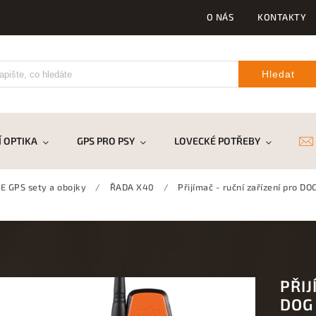
O NÁS
KONTAKTY
Hledat
 OPTIKA
GPS PRO PSY
LOVECKÉ POTŘEBY
DR
 GPS sety a obojky
/
ŘADA X40
/
Přijímač - ruční zařízení pro D
PŘIJ
DOG