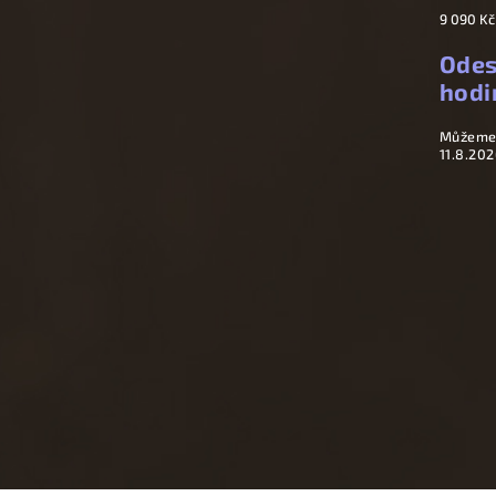
9 090 Kč
Odes
hodi
Můžeme 
11.8.202