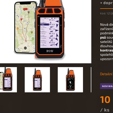
+ dop
Kód:
1212
Nová di
zařízen
podmínk
psů
sou
satelit
dlouho
kontra
spolehli
upozorn
Detailn
NOVINK
10
/ ks