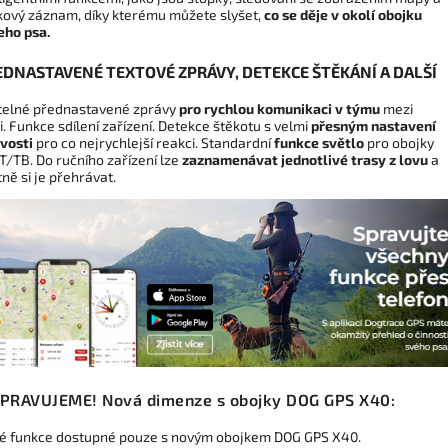
kový záznam, díky kterému můžete slyšet,
co se děje v okolí obojku
eho psa.
EDNASTAVENÉ TEXTOVÉ ZPRÁVY, DETEKCE ŠTĚKÁNÍ A DALŠÍ
itelné přednastavené zprávy
pro rychlou komunikaci v týmu
mezi
i. Funkce sdílení zařízení. Detekce štěkotu s velmi
přesným nastavení
ivosti
pro co nejrychlejší reakci. Standardní
funkce světlo
pro obojky
/TB. Do ručního zařízení lze
zaznamenávat jednotlivé trasy
z lovu
a
ně si je přehrávat.
IPRAVUJEME! Nová dimenze s obojky DOG GPS X40:
é funkce dostupné pouze s novým obojkem DOG GPS X40.