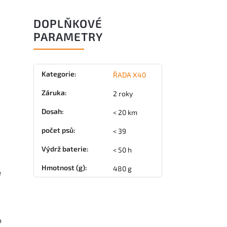
DOPLŇKOVÉ
PARAMETRY
Kategorie
:
ŘADA X40
Záruka
:
2 roky
Dosah
:
< 20 km
počet psů
:
< 39
Výdrž baterie
:
< 50 h
Hmotnost (g)
:
480 g
e
o