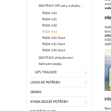
zvu
DOGTRACE GPS sety a obojky
vaš
ŘADA X20
PŘ
ŘADA X25
ŘADA X30
Vol
lovc
ŘADA X40
citl
ŘADA X20 Short
X30T
zpět
ŘADA X25 Short
ŘADA X30 Short
DOGTRACE příslušenství
Náhradní obojky
GPS TRACKER
LOVECKÉ POTŘEBY
DRONY
PŘ
KYNOLOGICKÉ POTŘEBY
Nov