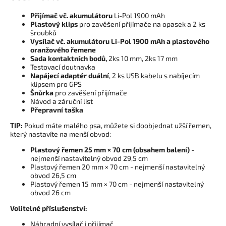
Přijímač vč. akumulátoru
Li-Pol 1900 mAh
Plastový klips
pro zavěšení přijímače na opasek a 2 ks
šroubků
Vysílač vč. akumulátoru Li-Pol 1900 mAh a
plastového
oranžového řemene
Sada kontaktních bodů,
2ks 10 mm, 2ks 17 mm
Testovací doutnavka
Napájecí adaptér duální
, 2 ks USB kabelu s nabíjecím
klipsem pro GPS
Šnůrka
pro zavěšení přijímače
Návod a záruční list
Přepravní taška
TIP:
Pokud máte malého psa, můžete si doobjednat užší řemen,
který nastavíte na menší obvod:
Plastový řemen 25 mm × 70 cm (obsahem balení)
-
nejmenší nastavitelný obvod 29,5 cm
Plastový řemen 20 mm × 70 cm - nejmenší nastavitelný
obvod 26,5 cm
Plastový řemen 15 mm × 70 cm - nejmenší nastavitelný
obvod 26 cm
Volitelné příslušenství:
Náhradní vysílač i přijímač