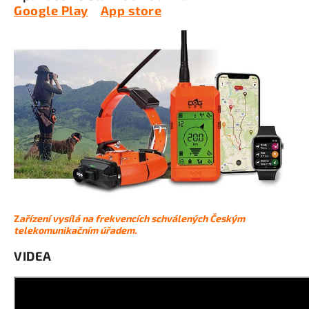
Google Play
App store
Z
ařízení vysílá na frekvencích schválených Českým
telekomunikačním úřadem.
VIDEA