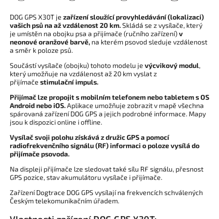
DOG GPS X30T
je
zařízení sloužící pro
vyhledávání (lokalizaci)
vašich psů na až vzdálenost 20 km.
Skládá se z vysílače, který
je umístěn na obojku psa a přijímače (ručního zařízení)
v
neonové oranžové barvě,
na kterém psovod sleduje vzdálenost
a směr k poloze psů.
Součástí vysílače (obojku) tohoto modelu je
výcvikový modul
,
který umožňuje na vzdálenost až 20 km vyslat z
přijímače
stimulační impuls.
Přijímač lze propojit s mobilním telefonem nebo tabletem s OS
Android nebo iOS.
Aplikace umožňuje zobrazit v mapě všechna
spárovaná zařízení DOG GPS a jejich podrobné informace. Mapy
jsou k dispozici online i offline.
Vysílač svoji polohu získává z družic GPS a pomocí
radiofrekvenčního signálu (RF) informaci o poloze vysílá do
přijímače psovoda.
Na displeji přijímače lze sledovat také sílu RF signálu, přesnost
GPS pozice, stav akumulátoru vysílače i přijímače.
Zařízení Dogtrace DOG GPS vysílají na frekvencích schválených
Českým telekomunikačním úřadem.