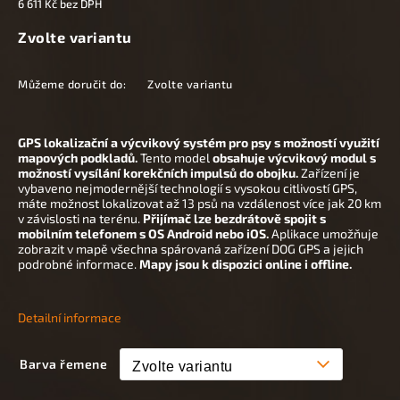
6 611 Kč bez DPH
Zvolte variantu
Můžeme doručit do:
Zvolte variantu
GPS lokalizační a výcvikový systém pro psy s možností využití
mapových podkladů.
Tento model
obsahuje výcvikový modul s
možností vysílání korekčních impulsů do obojku.
Zařízení je
vybaveno nejmodernější technologií s vysokou citlivostí GPS,
máte možnost lokalizovat až 13 psů na vzdálenost více jak 20 km
v závislosti na terénu.
Přijímač lze bezdrátově spojit s
mobilním telefonem s OS Android nebo iOS.
Aplikace umožňuje
zobrazit v mapě všechna spárovaná zařízení DOG GPS a jejich
podrobné informace.
Mapy jsou k dispozici online i offline.
Detailní informace
Barva řemene