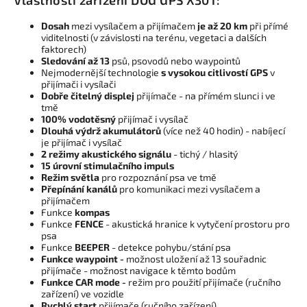
Vlastnosti zařízení DOG GPS X30T:
Dosah
mezi vysílačem a přijímačem
je až 20 km
při přímé
viditelnosti (v závislosti na terénu, vegetaci a dalších
faktorech)
Sledování až 13
psů, psovodů nebo waypointů
Nejmodernější technologie
s vysokou citlivostí GPS
v
přijímači i vysílači
Dobře čitelný displej
přijímače - na přímém slunci i ve
tmě
100% vodotěsný
přijímač i vysílač
Dlouhá výdrž akumulátorů
(více než 40 hodin) - nabíjecí
je přijímač i vysílač
2 režimy akustického signálu
- tichý / hlasitý
15 úrovní stimulačního impuls
Režim světla
pro rozpoznání psa ve tmě
Přepínání kanálů
pro komunikaci mezi vysílačem a
přijímačem
Funkce
kompas
Funkce
FENCE
- akustická hranice k vytyčení prostoru pro
psa
Funkce
BEEPER
- detekce pohybu/stání psa
Funkce waypoint
-
možnost uložení až 13 souřadnic
přijímače - možnost navigace k těmto bodům
Funkce CAR mode -
režim pro použití přijímače (ručního
zařízení) ve vozidle
Rychlý start
přijímače (ručního zařízení)