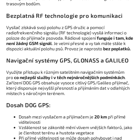
trasovým bodům.
Bezplatná RF technologie pro komunikaci
Vysílač získává svoji polohu z GPS družic a pomocí
radiofrekvenčního signálu (RF technologie) vysílá informaci o
poloze do přijímače psovoda. Rádiové spojení
funguje i tam, kde
není žádný GSM signál
. Je velmi přesné a vy tak máte stále k
dispozici aktuální polohu psů. Provoz je naprosto
bez poplatků.
Navigační systémy GPS, GLONASS a GALILEO
Využijte přístupu k různým satelitním navigačním systémům
pro
co nejlepší služby i v těch nejnáročnějších podmínkách
.
Zařízení DOG GPS obsahuje vysoce citlivý GPS/Galileo přijímač,
který disponuje nejvyšší přesností a přijímáním dat v odlehlých
místech s náročným terénem.
Dosah DOG GPS:
Dosah mezi vysílačem a přijímačem je
20 km
při přímé
viditelnosti
Vzdálenost se zákonitě mění vlivem vnějších faktorů, jako
je členitost terénu a hustota vegetace
Při přímé viditelnosti se může dosah pohybovat i nad