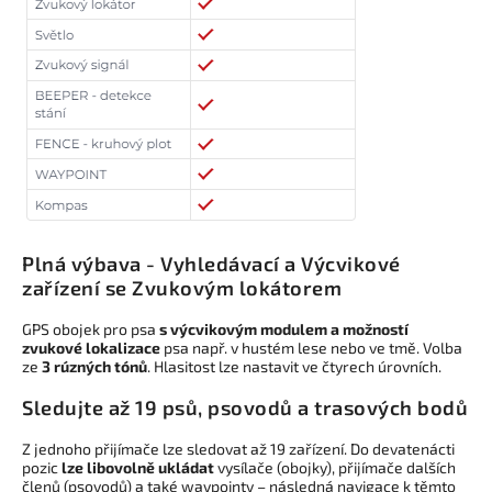
Plná výbava - Vyhledávací a Výcvikové
zařízení se Zvukovým lokátorem
GPS obojek pro psa
s výcvikovým modulem a
možností
zvukové lokalizace
psa např. v hustém lese nebo ve tmě. Volba
ze
3 rúzných tónů
. Hlasitost lze nastavit ve čtyrech úrovních.
Sledujte až 19 psů, psovodů a trasových bodů
Z jednoho přijímače lze sledovat až 19 zařízení. Do devatenácti
pozic
lze libovolně ukládat
vysílače (obojky), přijímače dalších
členů (psovodů) a také waypointy – následná navigace k těmto