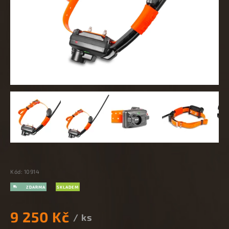
Kód:
10914
SKLADEM
9 250 Kč
/ ks