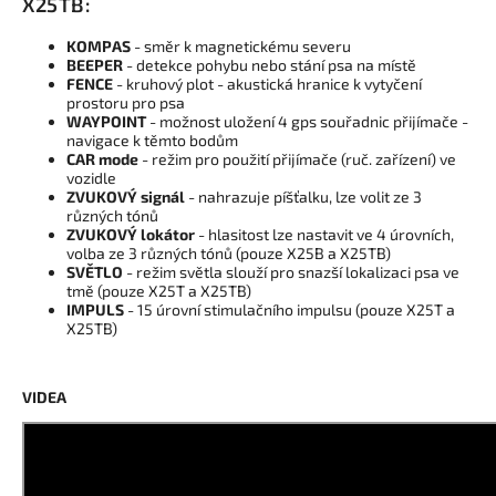
X25TB:
KOMPAS
- směr k magnetickému severu
BEEPER
- detekce pohybu nebo stání psa na místě
FENCE
- kruhový plot - akustická hranice k vytyčení
prostoru pro psa
WAYPOINT
- možnost uložení 4 gps souřadnic přijímače -
navigace k těmto bodům
CAR mode
- režim pro použití přijímače (ruč. zařízení) ve
vozidle
ZVUKOVÝ signál
- nahrazuje píšťalku, lze volit ze 3
různých tónů
ZVUKOVÝ lokátor
- hlasitost lze nastavit ve 4 úrovních,
volba ze 3 různých tónů (pouze X25B a X25TB)
SVĚTLO
- režim světla slouží pro snazší lokalizaci psa ve
tmě (pouze X25T a X25TB)
IMPULS
- 15 úrovní stimulačního impulsu (pouze X25T a
X25TB)
VIDEA