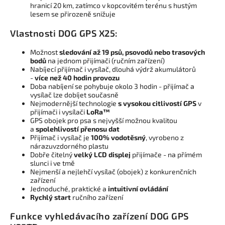
hranicí 20 km, zatímco v kopcovitém terénu s hustým
lesem se přirozeně snižuje
Vlastnosti DOG GPS X25:
Možnost
sledování až 19 psů, psovodů nebo trasových
bodů
na jednom přijímači (ručním zařízení)
Nabíjecí přijímač i vysílač, dlouhá výdrž akumulátorů
-
více než 40 hodin provozu
Doba nabíjení se pohybuje okolo 3 hodin - přijímač a
vysílač lze dobíjet současně
Nejmodernější technologie
s vysokou citlivostí GPS
v
přijímači i vysílači
LoRa™
GPS obojek pro psa s nejvyšší možnou kvalitou
a
spolehlivostí přenosu dat
Přijímač i vysílač je
100% vodotěsný
, vyrobeno z
nárazuvzdorného plastu
Dobře čitelný
velký LCD displej
přijímače - na přímém
slunci i ve tmě
Nejmenší a nejlehčí vysílač (obojek) z konkurenčních
zařízení
Jednoduché, praktické a
intuitivní ovládání
Rychlý start
ručního zařízení
Funkce vyhledávacího zařízení DOG GPS