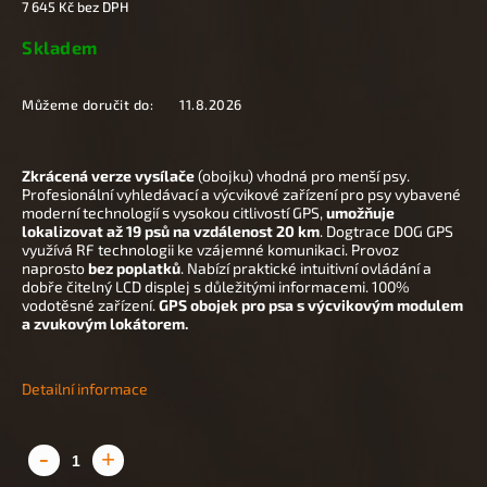
7 645 Kč bez DPH
Skladem
Můžeme doručit do:
11.8.2026
Zkrácená verze
vysílače
(obojku) vhodná pro menší psy.
Profesionální vyhledávací a výcvikové zařízení pro psy vybavené
moderní technologií s vysokou citlivostí GPS,
umožňuje
lokalizovat až 19 psů na vzdálenost 20 km
. Dogtrace DOG GPS
využívá RF technologii ke vzájemné komunikaci. Provoz
naprosto
bez poplatků
. Nabízí praktické intuitivní ovládání a
dobře čitelný LCD displej s důležitými informacemi. 100%
vodotěsné zařízení.
GPS obojek pro psa s výcvikovým modulem
a zvukovým lokátorem.
Detailní informace