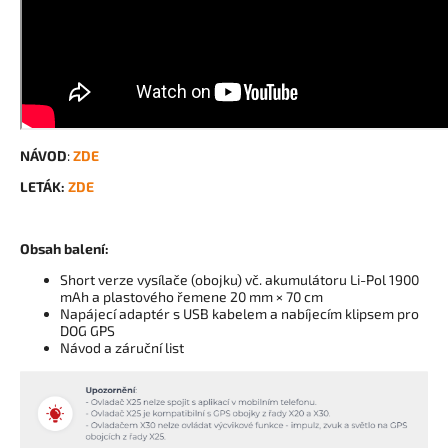
NÁVOD
:
ZDE
LETÁK:
ZDE
Obsah balení:
Short verze vysílače (obojku) vč. akumulátoru Li-Pol 1900
mAh a plastového řemene 20 mm × 70 cm
Napájecí adaptér s USB kabelem a nabíjecím klipsem pro
DOG GPS
Návod a záruční list