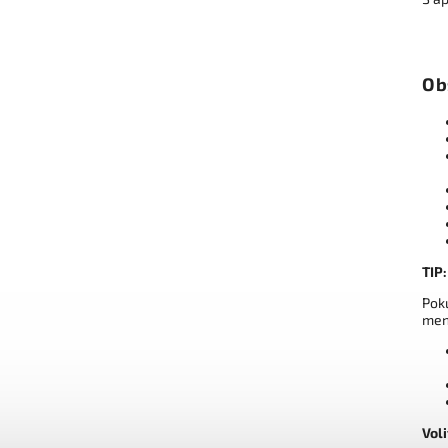
Ob
TIP:
Pok
men
Voli