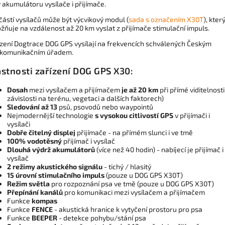
 akumulátoru vysílače i přijímače.
ástí vysílačů může být výcvikový modul (
sada s označením X30T
), kter
ňuje na vzdálenost až 20 km vyslat z přijímače stimulační impuls.
ízení Dogtrace DOG GPS vysílají na frekvencích schválených Českým
ekomunikačním úřadem.
astnosti zařízení DOG GPS X30:
Dosah
mezi vysílačem a přijímačem
je až 20 km
při přímé viditelnosti
závislosti na terénu, vegetaci a dalších faktorech)
Sledování až 13
psů, psovodů nebo waypointů
Nejmodernější technologie
s vysokou citlivostí GPS
v přijímači i
vysílači
Dobře čitelný displej
přijímače - na přímém slunci i ve tmě
100% vodotěsný
přijímač i vysílač
Dlouhá výdrž akumulátorů
(více než 40 hodin) - nabíjecí je přijímač i
vysílač
2 režimy akustického signálu
- tichý / hlasitý
15 úrovní stimulačního impuls
(pouze u DOG GPS X30T)
Režim světla
pro rozpoznání psa ve tmě (pouze u DOG GPS X30T)
Přepínání kanálů
pro komunikaci mezi vysílačem a přijímačem
Funkce
kompas
Funkce
FENCE
- akustická hranice k vytyčení prostoru pro psa
Funkce
BEEPER
- detekce pohybu/stání psa