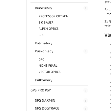
stav
Binokuláry
Souč
umož
PROFESSOR OPTIKEN
Zař
SIG SAUER
tel
ALPEN OPTICS
Vl
GPO
Kolimátory
Puškohledy
GPO
NIGHT PEARL
VECTOR OPTICS
Dálkoměry
GPS PRO PSY
GPS GARMIN
GPS DOGTRACE