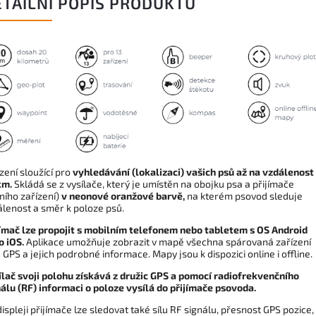
ETAILNÍ POPIS PRODUKTU
zení sloužící pro
vyhledávání (lokalizaci) vašich psů až na vzdálenost
km.
Skládá se z vysílače, který je umístěn na obojku psa a přijímače
ního zařízení)
v neonové oranžové barvě,
na kterém psovod sleduje
álenost a směr k poloze psů.
jímač lze propojit s mobilním telefonem nebo tabletem s OS Android
o iOS.
Aplikace umožňuje zobrazit v mapě všechna spárovaná zařízení
GPS a jejich podrobné informace. Mapy jsou k dispozici online i offline.
ílač svoji polohu získává z družic GPS a pomocí radiofrekvenčního
álu (RF) informaci o poloze vysílá do přijímače psovoda.
ispleji přijímače lze sledovat také sílu RF signálu, přesnost GPS pozice,