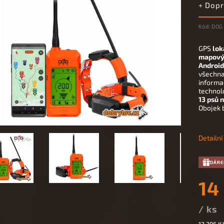
+ Dop
Kód:
DOG 
GPS
lok
mapový
Android
všechna
informac
technolo
13 psů 
Obojek 
Detailn
DÁRE
14
/ ks