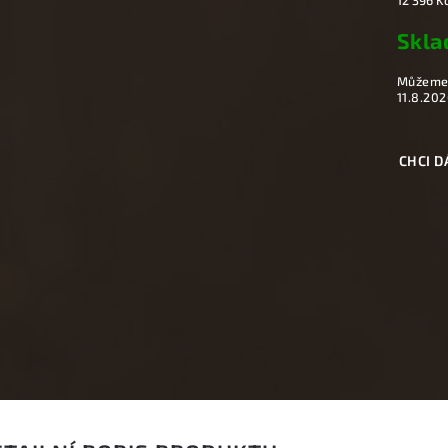
12 396 K
Skl
Můžeme 
11.8.202
CHCI D