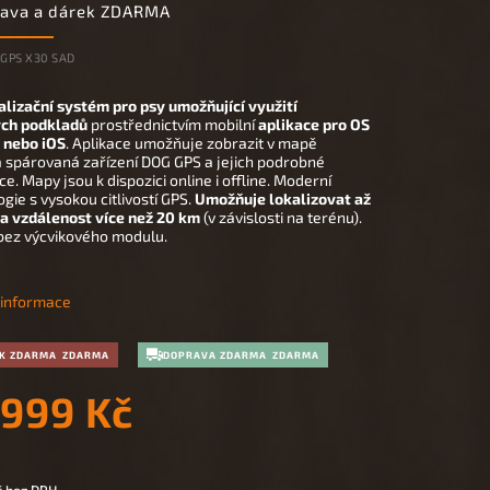
rava a dárek ZDARMA
GPS X30 SAD
alizační systém pro psy umožňující využití
ch podkladů
prostřednictvím mobilní
aplikace pro OS
 nebo iOS
. Aplikace umožňuje zobrazit v mapě
 spárovaná zařízení DOG GPS a jejich podrobné
e. Mapy jsou k dispozici online i offline. Moderní
gie s vysokou citlivostí GPS.
Umožňuje lokalizovat až
na vzdálenost více než 20 km
(v závislosti na terénu).
bez výcvikového modulu.
í informace
K ZDARMA
DOPRAVA ZDARMA
 999 Kč