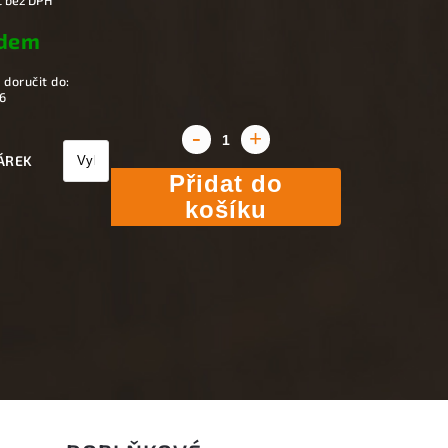
č
bez DPH
adem
doručit do:
6
ÁREK
Přidat do
košíku