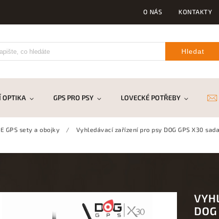
O NÁS
KONTAKTY
Hledat
 OPTIKA
GPS PRO PSY
LOVECKÉ POTŘEBY
DR
 GPS sety a obojky
/
Vyhledávací zařízení pro psy DOG GPS X30 sad
VYH
DOG