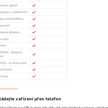
ládejte zařízení přes telefon
likací Dogtrace GPS budete mít vždy aktuální přehled o poloze vašich p