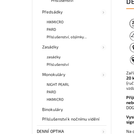
D
Příslušenství
Předsádky
HIKMICRO
PARD
Příslušenství, objímky...
Zasádky
zasádky
Příslušenství
Zaří
Monokuláry
20 
(ruč
NIGHT PEARL
vzd
PARD
Při
HIKMICRO
neb
DOG 
Binokuláry
Vys
Příslušenství k nočnímu vidění
sign
Na d
DENNÍ OPTIKA