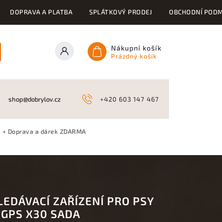
DOPRAVA A PLATBA
SPLÁTKOVÝ PRODEJ
OBCHODNÍ PODM
Nákupní košík
Prázdný košík
ONY
KYNOLOGICKÉ POTŘEBY
NAHÁŇKY A LOV
A
shop@dobrylov.cz
+420 603 147 467
a
+ Doprava a dárek ZDARMA
LEDÁVACÍ ZAŘÍZENÍ PRO PSY
 GPS X30 SADA