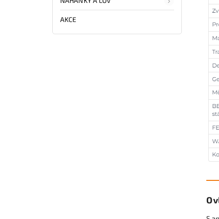
NAHÁŇKY A LOV
AKCE
Ov
S ap