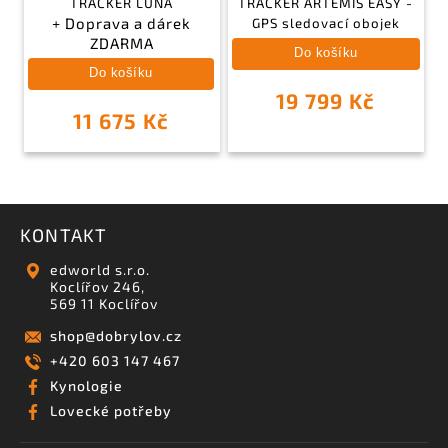
TRACKER LUNA
TRACKER ARTEMIS EASY -
+ Doprava a dárek
GPS sledovací obojek
ZDARMA
Do košíku
Do košíku
19 799 Kč
11 675 Kč
KONTAKT
edworld s.r.o.
Koclířov 246,
569 11 Koclířov
shop
@
dobrylov.cz
+420 603 147 467
Kynologie
Lovecké potřeby