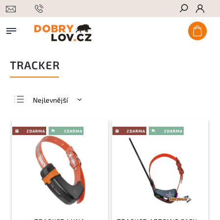
Hledat
TRACKER
Nejlevnější
Nejdražší
Nejprodávanější
Abecedně