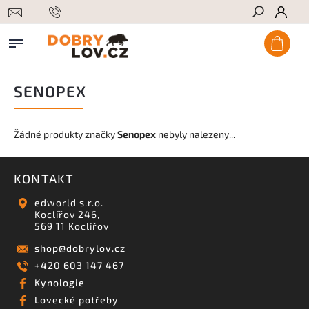
Hledat
SENOPEX
Žádné produkty značky
Senopex
nebyly nalezeny...
KONTAKT
edworld s.r.o.
Koclířov 246,
569 11 Koclířov
shop
@
dobrylov.cz
+420 603 147 467
Kynologie
Lovecké potřeby