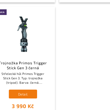
NKA
Trojnožka Primos Trigger
Stick Gen 3 černá
Střelecká hůl Primos Trigger
Stick Gen 3. Typ: trojnožka
(tripod). Barva: černá.
Funkce: Trigger Stick, 360°
otočná hlavice. Materiál:
Detail
polymer, slitina hliníku.
3 990 Kč