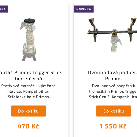
NKA
NOVINKA
ntáž Primos Trigger Stick
Dvoubodová podpěr
Gen 3 černá
Primos
Stativová montáž - výměnná
Dvoubodová podpěra k
hlavice. Kompatibilita:
trojnožkám Primos Trigge
Střelecké hole Primos
Stick Gen 3. Kompatibilita
Trigger Stick Gen 3. Závit:
Střelecké hole Primos
1/4"-20 závitu. Barva: černá.
Trigger Stick Gen 3.
Do košíku
Do košíku
470 Kč
1 550 Kč