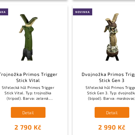
NKA
NOVINKA
Trojnožka Primos Trigger
Dvojnožka Primos Trig
Stick Vital
Stick Gen 3
Střelecká hůl Primos Trigger
Střelecká hůl Primos Trigg
Stick Vital. Typ: trojnožka
Stick Gen 3. Typ: dvojnožk
(tripod). Barva: zelená.
(bipod). Barva: maskovac
Funkce: Trigger Stick, 360°
vzor (camo). Funkce: Trigg
otočná hlavice. Materiál:
Stick, 360° otočná hlavic
Detail
Detail
polymer, slitina hliníku.
Materiál: polymer,...
2 790 Kč
2 990 Kč