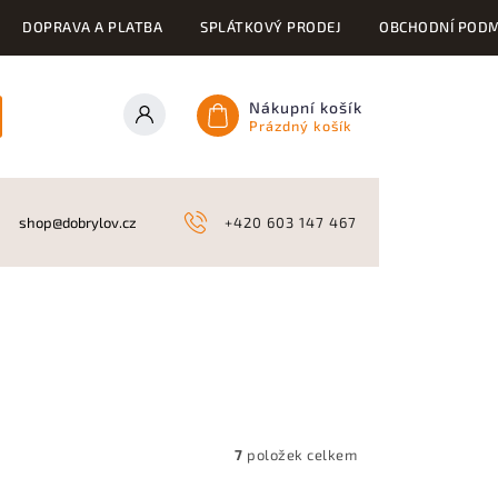
DOPRAVA A PLATBA
SPLÁTKOVÝ PRODEJ
OBCHODNÍ PODM
Nákupní košík
Prázdný košík
ONY
KYNOLOGICKÉ POTŘEBY
NAHÁŇKY A LOV
A
shop@dobrylov.cz
+420 603 147 467
7
položek celkem