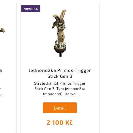
NOVINKA
a
Jednonožka Primos Trigger
Stick Gen 3
Střelecká hůl Primos Trigger
r
Stick Gen 3. Typ: jednonožka
:
(monopod). Barva:
maskovací vzor (camo).
Funkce: Trigger Stick, 360°
Detail
otočná hlavice. Materiál:
polymer,...
2 100 Kč