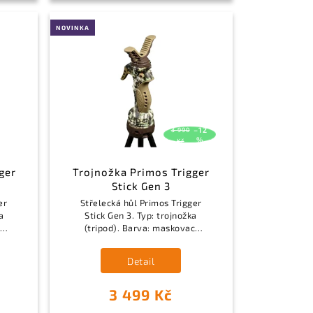
NOVINKA
–12
3 990
%
Kč
ger
Trojnožka Primos Trigger
Stick Gen 3
er
Střelecká hůl Primos Trigger
a
Stick Gen 3. Typ: trojnožka
í
(tripod). Barva: maskovací
er
vzor (camo). Funkce: Trigger
e.
Stick, 360° otočná hlavice.
Detail
Materiál: polymer,...
3 499 Kč