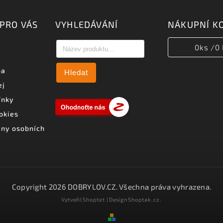
PRO VÁS
VYHLEDÁVÁNÍ
NÁKUPNÍ K
0
ks /
0 
ba
Hledat
ej
ínky
okies
ny osobních
Copyright 2026
DOBRYLOV.CZ
. Všechna práva vyhrazena.
Vytvořil
Shoptet
| Design
Shoptak.cz.