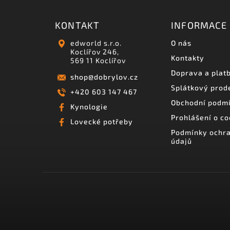
KONTAKT
INFORMACE 
edworld s.r.o.
O nás
Koclířov 246,
Kontakty
569 11 Koclířov
Doprava a plat
shop
@
dobrylov.cz
Splátkový prod
+420 603 147 467
Obchodní podm
Kynologie
Prohlášení o co
Lovecké potřeby
Podmínky ochra
údajů