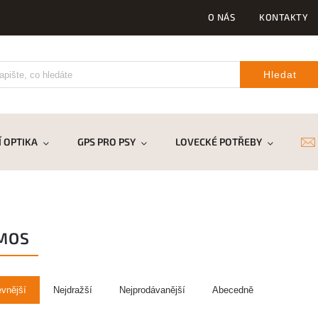
O NÁS
KONTAKTY
Hledat
 OPTIKA
GPS PRO PSY
LOVECKÉ POTŘEBY
DR
MOS
evnější
Nejdražší
Nejprodávanější
Abecedně