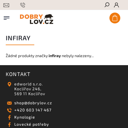
Hledat
INFIRAY
Žádné produkty značky
infiray
nebyly nalezeny...
KONTAKT
edworld s.r.o.
Koclířov 246,
569 11 Koclířov
shop
@
dobrylov.cz
+420 603 147 467
Kynologie
Lovecké potřeby