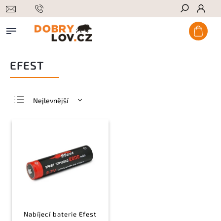
Hledat
EFEST
Nejlevnější
Nejdražší
Nejprodávanější
Abecedně
Nabíjecí baterie Efest