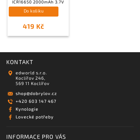
ICR16650 2000mAh 3.7V
Do košíku
419 Kč
KONTAKT
edworld s.r.o.
Koclířov 246,
569 11 Koclířov
shop
@
dobrylov.cz
+420 603 147 467
Kynologie
Lovecké potřeby
INFORMACE PRO VÁS