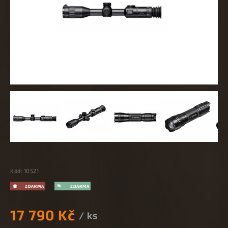
Kód:
10521
17 790 Kč
/ ks