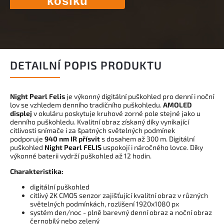
košíku
DETAILNÍ POPIS PRODUKTU
Night Pearl Felis
je výkonný digitální puškohled pro denní i noční
lov se vzhledem denního tradičního puškohledu.
AMOLED
displej
v okuláru poskytuje kruhové zorné pole stejné jako u
denního puškohledu. Kvalitní obraz získaný díky vynikající
citlivosti snímače i za špatných světelných podmínek
podporuje
940 nm IR přísvit
s dosahem až 300 m. Digitální
puškohled
Night Pearl FELIS
uspokojí i náročného lovce. Díky
výkonné baterii vydrží puškohled až 12 hodin.
Charakteristika:
digitální puškohled
citlivý 2K CMOS senzor zajišťující kvalitní obraz v různých
světelných podmínkách, rozlišení 1920x1080 px
systém den/noc - plně barevný denní obraz a noční obraz
černobílý nebo zelený