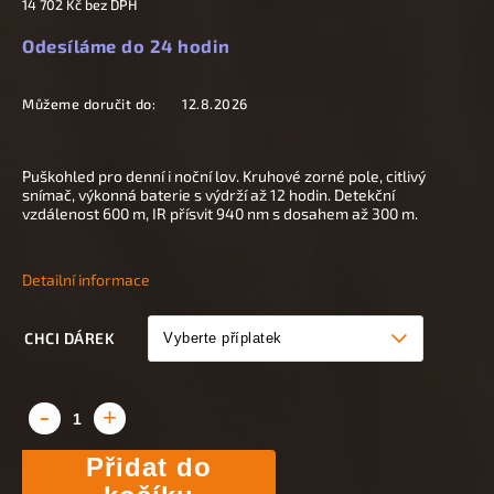
14 702 Kč
bez DPH
Odesíláme do 24 hodin
Můžeme doručit do:
12.8.2026
Puškohled pro denní i noční lov. Kruhové zorné pole, citlivý
snímač, výkonná baterie s výdrží až 12 hodin. Detekční
vzdálenost 600 m, IR přísvit 940 nm s dosahem až 300 m.
Detailní informace
CHCI DÁREK
Přidat do