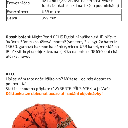
až 12 hod (v závislosti na četnosti využití
Provozní čas
funkcí a okolních klimatických podmínkách)
Externí port
USB mikro
Délka
359 mm
Obsah balení:
Night Pearl FELIS Digitální puškohled, IR přísvit
940nm, 30mm kroužková montáž (set, tedy 2 kusy), 2x baterie
18650, gumová harmonika očnice, micro-USB kabel, montáž na
IR přísvit, krytka objektivu, nabíječka na baterie 18650, optická
utěrka, návod
AKCE:
Líbí se Vám tato naše kšiltovka? Můžete ji od nás dostat za
pouhou 1Kč.
Stačí kliknout na příplatek "VYBERTE PŘÍPLATEK" a je Vaše.
Kšiltovku lze objednat pouze při zadání objednávky!