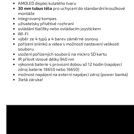
AMOLED displej kulatého tvaru
30 mm tubus těla
pro uchycení do standardní kroužkové
montáže
integrovaný kompas
uživatelsky přívětivé rozhraní
ovládání tlačítky nebo ovládacím joystickem
WI-FI
výběr ze 4 typů a 4 barev záměrné osnovy
pořízení snímků a videa s možností nastavení velikosti
souboru
uložení pořízených souborů na mickro SD kartu
IR přísvit vlnové délky 940 nm
výkonná baterie s provozní dobou až 12 hodin (napájecí
zdroj baterie 18650 nebo 16650)
možnost napájení na externí napájecí zdroj (power banka)
3letá záruka!