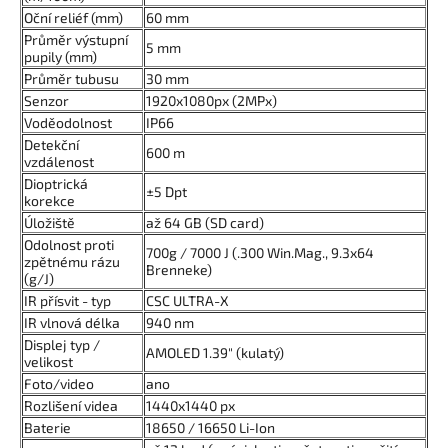
Oční reliéf (mm)
60 mm
Průměr výstupní
5 mm
pupily (mm)
Průměr tubusu
30 mm
Senzor
1920x1080px (2MPx)
Voděodolnost
IP66
Detekční
600 m
vzdálenost
Dioptrická
±5 Dpt
korekce
Úložiště
až 64 GB (SD card)
Odolnost proti
700g / 7000 J (.300 Win.Mag., 9.3x64
zpětnému rázu
Brenneke)
(g/J)
IR přísvit - typ
CSC ULTRA-X
IR vlnová délka
940 nm
Displej typ /
AMOLED 1.39" (kulatý)
velikost
Foto/video
ano
Rozlišení videa
1440x1440 px
Baterie
18650 / 16650 Li-Ion