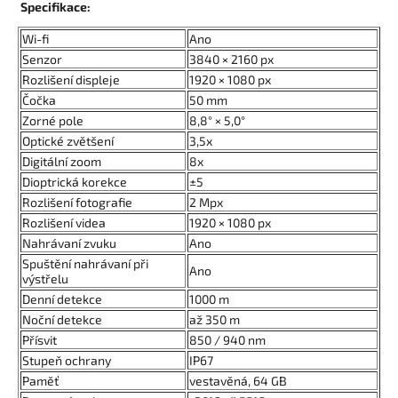
Specifikace:
Wi-fi
Ano
Senzor
3840 × 2160 px
Rozlišení displeje
1920 × 1080 px
Čočka
50 mm
Zorné pole
8,8° × 5,0°
Optické zvětšení
3,5x
Digitální zoom
8x
Dioptrická korekce
±5
Rozlišení fotografie
2 Mpx
Rozlišení videa
1920 × 1080 px
Nahrávaní zvuku
Ano
Spuštění nahrávaní při
Ano
výstřelu
Denní detekce
1000 m
Noční detekce
až 350 m
Přísvit
850 / 940 nm
Stupeň ochrany
IP67
Paměť
vestavěná, 64 GB