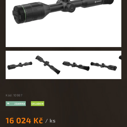
Kód:
10987
SKLADEM
16 024 Kč
/ ks