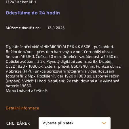
13 243 Kč
bez DPH
Odesíláme do 24 hodin
Můžeme doručit do:
12.8.2026
Digitální noční vidění HIKMICRO ALPEX 4K A50E - puškohled.
Režim den/noc - přes den barevný a v noci černobílý obraz.
Senzor: 4K UHD. Čočka: 50 mm.
Detekční vzdálenost: až 350 m.
Optické zvětšení: 3,5x. Plynulý digitální zoom: až 8x. Displej:
OLED 1920 × 1080 px. Externí přísvit: 850/940 nm. Funkce obraz
v obraze (PIP). Funkce pořizování fotografií a videí. Rozlišení
fotografií: 2 Mpx.
Rozlišení videí: 1920 x 1080 px.
Úsporný režim
(uspání). Výdrž: 11 hod. Napájení: 2x zabudovaná a 1x výměnná
baterie 18650.
M
enu i návod v češtině.
Detailní informace
CHCI DÁREK