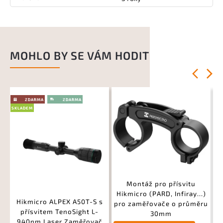
MOHLO BY SE VÁM HODIT
Previous
Next
SK
SKLADEM
Montáž pro přísvitu
N
Hikmicro (PARD, Infiray...)
Hikmicro ALPEX A50T-S s
pro zaměřovače o průměru
přísvitem TenoSight L-
30mm
940nm Laser Zaměřovač