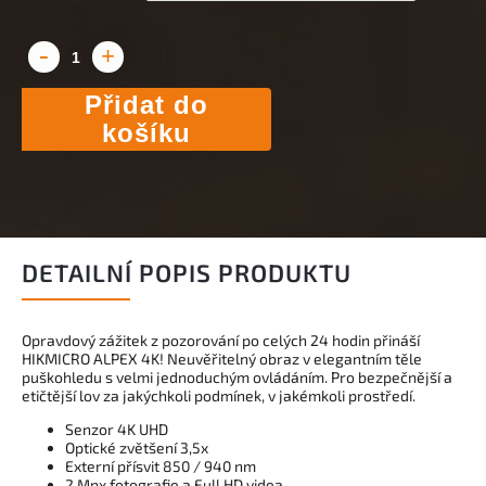
Přidat do
košíku
DETAILNÍ POPIS PRODUKTU
Opravdový zážitek z pozorování po celých 24 hodin přináší
HIKMICRO ALPEX 4K! Neuvěřitelný obraz v elegantním těle
puškohledu s velmi jednoduchým ovládáním. Pro bezpečnější a
etičtější lov za jakýchkoli podmínek, v jakémkoli prostředí.
Senzor 4K UHD
Optické zvětšení 3,5x
Externí přísvit 850 / 940 nm
2 Mpx fotografie a Full HD videa