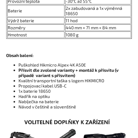
Provozní teplota
-30°C až 55°C
2x zabudovaná a 1x výměnná
Baterie
18650
Výdrž baterie
11 hod
Rozměry
440 mm × 71 mm × 84 mm
Hmotnost
1080 g
Obsah balení:
Puškohled Hikmicro Alpex 4K A50E
Přísvit dle zvolené varianty + montáž k přísvitu (v
případě variant s přísvitem)
Kvalitní transportní taška s logem HIKMICRO
Propojovací kabel USB-C
1x baterie 18650
Hadřík na optiku
Nabíječka na baterie
Návod v češtině a slovenštině