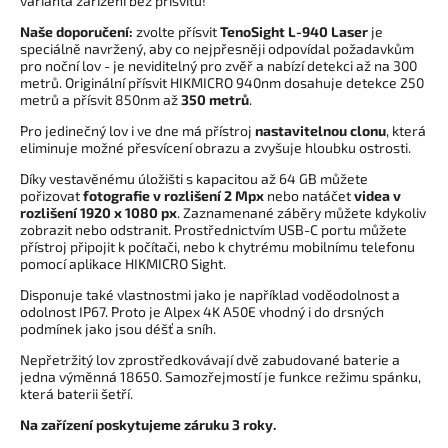
varianta zařízení bez přísvitu!
Naše doporučení:
zvolte přísvit
TenoSight L-940 Laser
je
speciálně navržený, aby co nejpřesněji odpovídal požadavkům
pro noční lov - je neviditelný pro zvěř a nabízí detekci až na 300
metrů. Originální přísvit HIKMICRO 940nm dosahuje detekce 250
metrů a přísvit 850nm až
350 metrů
.
Pro jedinečný lov i ve dne má přístroj
nastavitelnou clonu
, která
eliminuje možné přesvícení obrazu a zvyšuje hloubku ostrosti.
Díky vestavěnému úložišti s kapacitou až 64 GB můžete
pořizovat
fotografie v rozlišení 2 Mpx
nebo natáčet
videa v
rozlišení 1920 x 1080 px
. Zaznamenané záběry můžete kdykoliv
zobrazit nebo odstranit. Prostřednictvím USB-C portu můžete
přístroj připojit k počítači, nebo k chytrému mobilnímu telefonu
pomocí aplikace HIKMICRO Sight.
Disponuje také vlastnostmi jako je například voděodolnost a
odolnost IP67. Proto je Alpex 4K A50E vhodný i do drsných
podmínek jako jsou déšť a sníh.
Nepřetržitý lov zprostředkovávají dvě zabudované baterie a
jedna výměnná 18650. Samozřejmostí je funkce režimu spánku,
která baterii šetří.
Na zařízení poskytujeme záruku 3 roky.