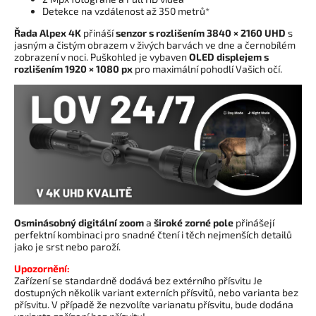
Detekce na vzdálenost až 350 metrů*
Řada Alpex 4K
přináší
senzor s rozlišením 3840 × 2160 UHD
s
jasným a čistým obrazem v živých barvách ve dne a černobílém
zobrazení v noci. Puškohled je vybaven
OLED displejem s
rozlišením
1920 × 1080 px
pro maximální pohodlí Vašich očí.
Osminásobný digitální zoom
a
široké zorné pole
přinášejí
perfektní kombinaci pro snadné čtení i těch nejmenších detailů
jako je srst nebo paroží.
Upozornění:
Zařízení se standardně dodává bez extérního přísvitu Je
dostupných několik variant externích přísvitů, nebo varianta bez
přísvitu. V případě že nezvolíte varianatu přísvitu, bude dodána