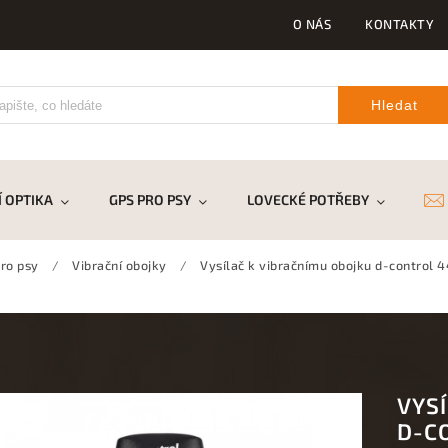
O NÁS
KONTAKTY
Hledat
 OPTIKA
GPS PRO PSY
LOVECKÉ POTŘEBY
DR
ro psy
/
Vibrační obojky
/
Vysílač k vibračnímu obojku d-control 
VYS
D-C