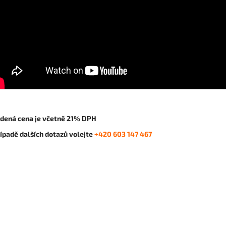
dená cena je včetně 21% DPH
řípadě dalších dotazů volejte
+420 603 147 467