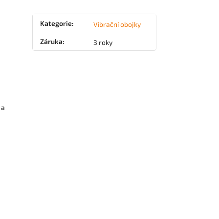
Kategorie
:
Vibrační obojky
Záruka
:
3 roky
 a