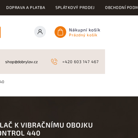
DOPRAVA A PLATBA
SPLÁTKOVÝ PRODEJ
OBCHODNÍ PODM
Nákupní košík
Prázdný košík
ONY
KYNOLOGICKÉ POTŘEBY
NAHÁŇKY A LOV
A
shop@dobrylov.cz
+420 603 147 467
440
ÍLAČ K VIBRAČNÍMU OBOJKU
ONTROL 440