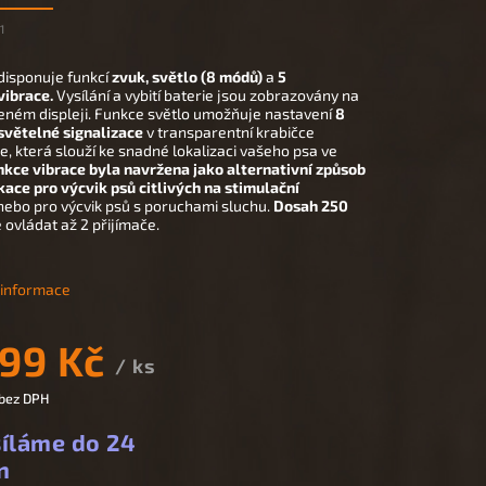
1
disponuje funkcí
zvuk, světlo (8 módů)
a
5
vibrace.
Vysílání a vybití baterie jsou zobrazovány na
eném displeji. Funkce světlo umožňuje nastavení
8
světelné signalizace
v transparentní krabičce
e, která slouží ke snadné lokalizaci vašeho psa ve
kce vibrace byla navržena jako alternativní způsob
ace pro výcvik psů citlivých na stimulační
nebo pro výcvik psů s poruchami sluchu.
Dosah
250
ovládat až 2 přijímače.
í informace
999 Kč
/ ks
 bez DPH
íláme do 24
n