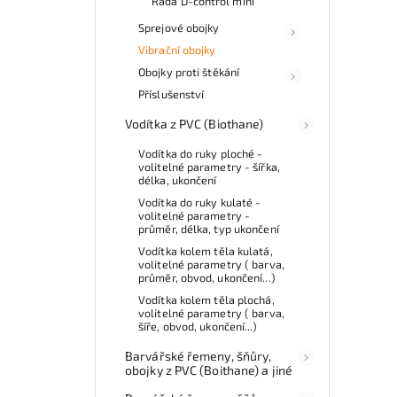
Řada D-control mini
Sprejové obojky
Vibrační obojky
Obojky proti štěkání
Příslušenství
Vodítka z PVC (Biothane)
Vodítka do ruky ploché -
volitelné parametry - šířka,
délka, ukončení
Vodítka do ruky kulaté -
volitelné parametry -
průměr, délka, typ ukončení
Vodítka kolem těla kulatá,
volitelné parametry ( barva,
průměr, obvod, ukončení...)
Vodítka kolem těla plochá,
volitelné parametry ( barva,
šíře, obvod, ukončení...)
Barvářské řemeny, šňůry,
obojky z PVC (Boithane) a jiné