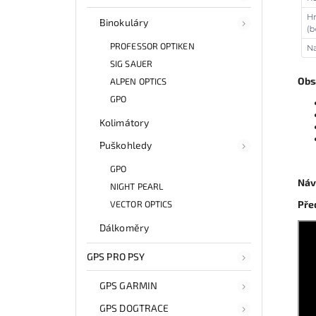
Binokuláry
PROFESSOR OPTIKEN
SIG SAUER
Obs
ALPEN OPTICS
GPO
Kolimátory
Puškohledy
GPO
Náv
NIGHT PEARL
Pře
VECTOR OPTICS
Dálkoměry
GPS PRO PSY
GPS GARMIN
GPS DOGTRACE