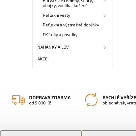
Barvářské řemeny, šňůry,
obojky, vodítka, kožené
Reflexní vesty
Reflexní a výstražné doplňky
Píšťalky a povelky
NAHÁŇKY A LOV
AKCE
DOPRAVA ZDARMA
RYCHLÉ VYŘÍZ
od 5 000 Kč
objednávek, vrat