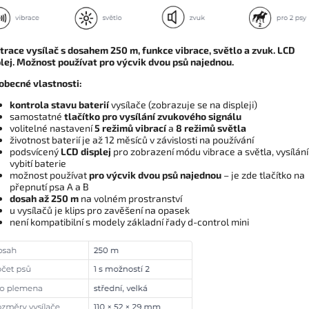
trace vysílač s dosahem 250 m, funkce vibrace, světlo a zvuk. LCD
plej. Možnost používat pro výcvik dvou psů najednou.
obecné vlastnosti:
kontrola stavu baterií
vysílače (zobrazuje se na displeji)
samostatné
tlačítko pro vysílání zvukového signálu
volitelné nastavení
5 režimů vibrací
a
8 režimů světla
životnost baterií je až 12 měsíců v závislosti na používání
podsvícený
LCD displej
pro zobrazení módu vibrace a světla, vysílání
vybití baterie
možnost používat
pro výcvik dvou psů najednou
– je zde tlačítko na
přepnutí psa A a B
dosah až 250 m
na volném prostranství
u vysílačů je klips pro zavěšení na opasek
není kompatibilní s modely základní řady d-control mini