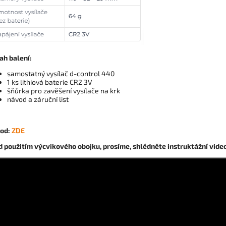
ah balení:
samostatný vysílač d-control 440
1 ks lithiová baterie CR2 3V
šňůrka pro zavěšení vysílače na krk
návod a záruční list
od:
ZDE
d použitím výcvikového obojku, prosíme, shlédněte instruktážní video