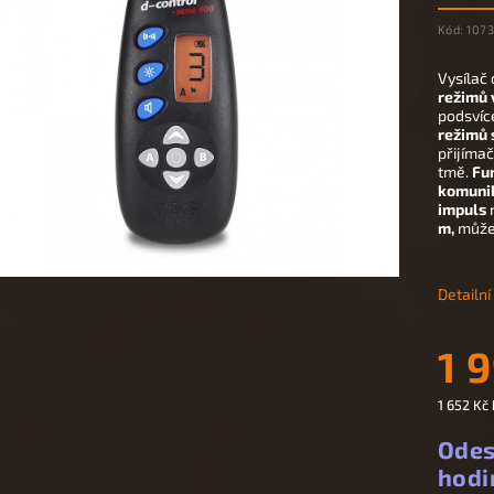
Kód:
1073
Vysílač 
režimů 
podsvíc
režimů 
přijímač
tmě.
Fun
komunik
impuls
m,
může 
Detailn
1 
1 652 Kč
Odes
hodi