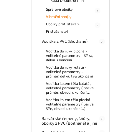
Řada D-control mini
Sprejové obojky
Vibrační obojky
Obojky proti štěkání
Příslušenství
Vodítka z PVC (Biothane)
Vodítka do ruky ploché -
volitelné parametry - šířka,
délka, ukončení
Vodítka do ruky kulaté -
volitelné parametry -
průměr, délka, typ ukončení
Vodítka kolem těla kulatá,
volitelné parametry ( barva,
průměr, obvod, ukončení...)
Vodítka kolem těla plochá,
volitelné parametry ( barva,
šíře, obvod, ukončení...)
Barvářské řemeny, šňůry,
obojky z PVC (Boithane) a jiné