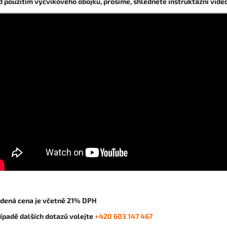
d použitím výcvikového obojku, prosíme, shlédněte instruktážní video
dená cena je včetně 21% DPH
řípadě dalších dotazů volejte
+420 603 147 467