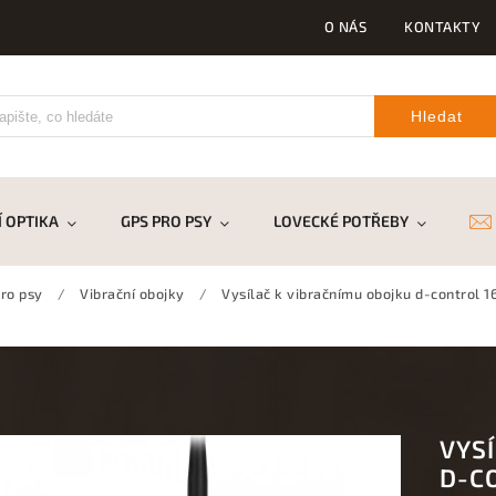
O NÁS
KONTAKTY
Hledat
 OPTIKA
GPS PRO PSY
LOVECKÉ POTŘEBY
DR
ro psy
/
Vibrační obojky
/
Vysílač k vibračnímu obojku d-control 1
VYS
D-C