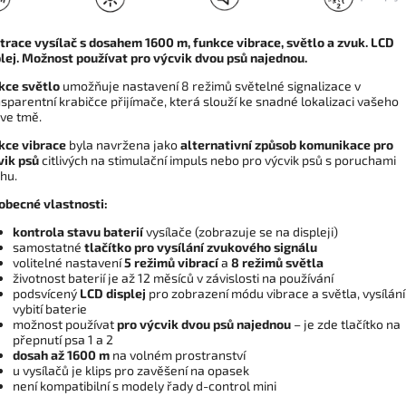
trace vysílač s dosahem 1600 m, funkce vibrace, světlo a zvuk. LCD
plej. Možnost používat pro výcvik dvou psů najednou.
kce světlo
umožňuje nastavení 8 režimů světelné signalizace v
sparentní krabičce přijímače, která slouží ke snadné lokalizaci vašeho
 ve tmě.
kce vibrace
byla navržena jako
alternativní způsob komunikace pro
vik psů
citlivých na stimulační impuls nebo pro výcvik psů s poruchami
hu.
obecné vlastnosti:
kontrola stavu baterií
vysílače (zobrazuje se na displeji)
samostatné
tlačítko pro vysílání zvukového signálu
volitelné nastavení
5 režimů vibrací
a
8 režimů světla
životnost baterií je až 12 měsíců v závislosti na používání
podsvícený
LCD displej
pro zobrazení módu vibrace a světla, vysílání
vybití baterie
možnost používat
pro výcvik dvou psů najednou
– je zde tlačítko na
přepnutí psa 1 a 2
dosah až 1600 m
na volném prostranství
u vysílačů je klips pro zavěšení na opasek
není kompatibilní s modely řady d-control mini