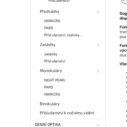
Příslušenství
Předsádky
Dog
dis
HIKMICRO
Fun
PARD
tran
Příslušenství, objímky...
psa
Zasádky
Fun
výc
zasádky
sluc
Příslušenství
Vše
Monokuláry
NIGHT PEARL
PARD
HIKMICRO
Binokuláry
Příslušenství k nočnímu vidění
DENNÍ OPTIKA