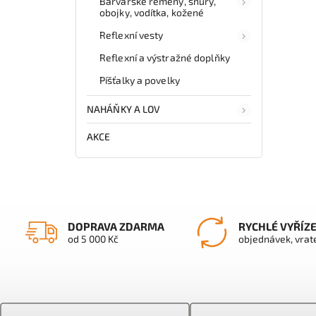
Barvářské řemeny, šňůry,
obojky, vodítka, kožené
Reflexní vesty
Reflexní a výstražné doplňky
Píšťalky a povelky
NAHÁŇKY A LOV
AKCE
DOPRAVA ZDARMA
RYCHLÉ VYŘÍZ
od 5 000 Kč
objednávek, vrat