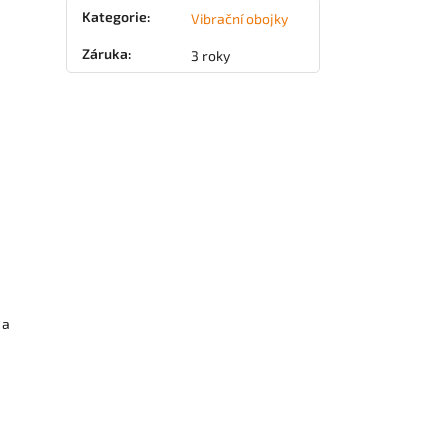
Kategorie
:
Vibrační obojky
Záruka
:
3 roky
 a