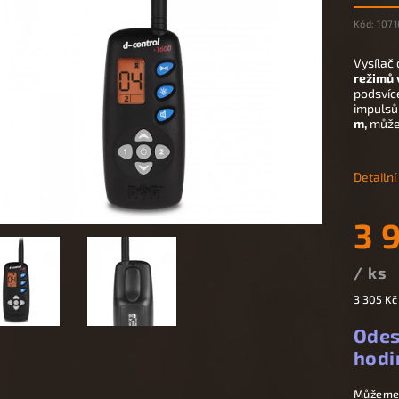
Kód:
1071
Vysílač 
režimů
podsvíce
impuls
m
,
může 
Detailn
3 
/ ks
3 305 Kč
Odes
hodi
Můžeme 