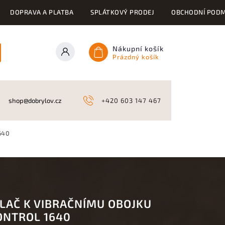
DOPRAVA A PLATBA
SPLÁTKOVÝ PRODEJ
OBCHODNÍ PODM
Nákupní košík
Prázdný košík
ONY
KYNOLOGICKÉ POTŘEBY
NAHÁŇKY A LOV
A
shop@dobrylov.cz
+420 603 147 467
640
ÍLAČ K VIBRAČNÍMU OBOJKU
ONTROL 1640