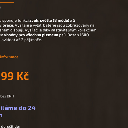
6
disponuje funkcí
zvuk, světlo (8 módů)
a
5
vibrace.
Vysílání a vybití baterie jsou zobrazovány na
ném displeji. Vysílač je díky nastavitelným korekčním
ům
vhodný pro všechna plemena
psů. Dosah
1600
ovládat až 2 přijímače.
í informace
999 Kč
 bez DPH
íláme do 24
n
doručit do: