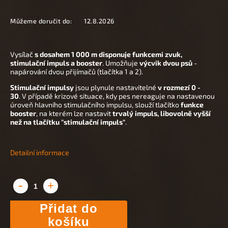
Můžeme doručit do:
12.8.2026
Vysílač
s dosahem 1 000 m disponuje funkcemi zvuk,
stimulační impuls a booster
. Umožňuje
výcvik dvou psů
-
napárování dvou přijímačů (tlačítka 1 a 2).
Stimulační impulsy
jsou plynule nastavitelné
v rozmezí 0 -
30
.
V případě krizové situace, kdy pes nereaguje na nastavenou
úroveň hlavního stimulačního impulsu, slouží tlačítko
funkce
booster
, na kterém lze nastavit
trvalý
impuls, libovolně vyšší
než na tlačítku "stimulační impuls"
.
Detailní informace
Přidat do
košíku