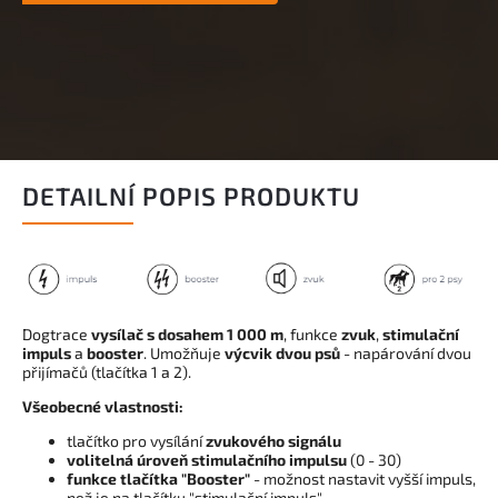
DETAILNÍ POPIS PRODUKTU
Dogtrace
vysílač
s dosahem 1 000 m
, funkce
zvuk
,
stimulační
impuls
a
booster
. Umožňuje
výcvik dvou psů
- napárování dvou
přijímačů (tlačítka 1 a 2).
Všeobecné vlastnosti:
tlačítko pro vysílání
zvukového signálu
volitelná úroveň stimulačního impulsu
(0 - 30)
funkce tlačítka "Booster"
- možnost nastavit vyšší impuls,
než je na tlačítku "stimulační impuls"