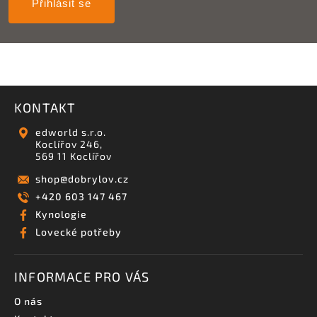
Přihlásit se
KONTAKT
edworld s.r.o.
Koclířov 246,
569 11 Koclířov
shop
@
dobrylov.cz
+420 603 147 467
Kynologie
Lovecké potřeby
INFORMACE PRO VÁS
O nás