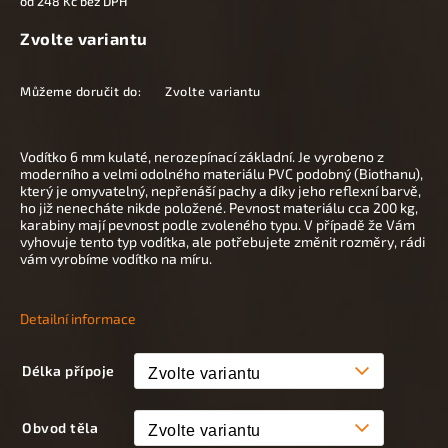
od
248 Kč
bez DPH
Zvolte variantu
Můžeme doručit do:
Zvolte variantu
Vodítko 6 mm kulaté, nerozepínací základní. Je vyrobeno z
moderního a velmi odolného materiálu PVC podobný (Biothanu),
který je omyvatelný, nepřenáší pachy a díky jeho reflexní barvě,
ho již nenecháte nikde položené. Pevnost materiálu cca 200 kg,
karabiny mají pevnost podle zvoleného typu. V případě že Vám
vyhovuje tento typ vodítka, ale potřebujete změnit rozměry, rádi
vám vyrobíme vodítko na míru.
Detailní informace
Délka přípoje
Obvod těla