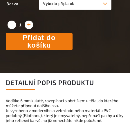
Barva
Přidat do
košíku
DETAILNÍ POPIS PRODUKTU
Vodítko 6 mm kulaté, rozepínací s obrtlíkem u těla, do kterého
můžete připnout dalšího psa.
Je vyrobeno z moderního a velmi odolného materiálu PVC
podobný (Biothanu), který je omyvatelný, nepřenáší pachy a díky
jeho reflexní barvě, ho již nenecháte nikde položené.