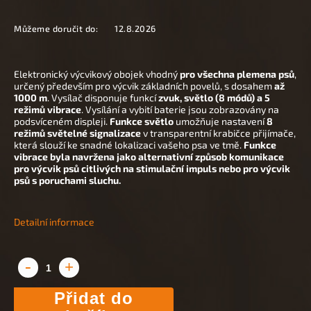
Můžeme doručit do:
12.8.2026
Elektronický výcvikový obojek vhodný
pro všechna plemena psů
,
určený především pro výcvik základních povelů, s dosahem
až
1000 m
. Vysílač disponuje funkcí
zvuk, světlo (8 módů) a 5
režimů vibrace
. Vysílání a vybití baterie jsou zobrazovány na
podsvíceném displeji.
Funkce světlo
umožňuje nastavení
8
režimů světelné signalizace
v transparentní krabičce přijímače,
která slouží ke snadné lokalizaci vašeho psa ve tmě.
Funkce
vibrace byla navržena jako alternativní způsob komunikace
pro výcvik psů citlivých na stimulační impuls nebo pro výcvik
psů s poruchami sluchu.
Detailní informace
Přidat do