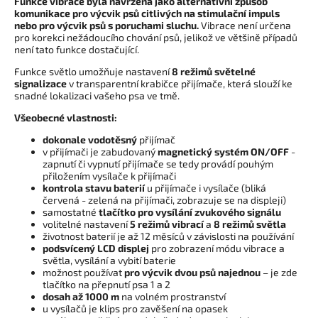
Funkce vibrace byla navržena jako alternativní způsob
komunikace pro výcvik psů citlivých na stimulační impuls
nebo pro výcvik psů s poruchami sluchu.
Vibrace není určena
pro korekci nežádoucího chování psů, jelikož ve většině případů
není tato funkce dostačující.
Funkce světlo umožňuje nastavení
8 režimů světelné
signalizace
v transparentní krabičce přijímače, která slouží ke
snadné lokalizaci vašeho psa ve tmě.
Všeobecné vlastnosti:
dokonale vodotěsný
přijímač
v přijímači je zabudovaný
magnetický systém ON/OFF
-
zapnutí či vypnutí přijímače se tedy provádí pouhým
přiložením vysílače k přijímači
kontrola stavu baterií
u přijímače i vysílače (bliká
červená - zelená na přijímači, zobrazuje se na displeji)
samostatné
tlačítko pro vysílání zvukového signálu
volitelné nastavení
5 režimů vibrací
a
8 režimů světla
životnost baterií je až 12 měsíců v závislosti na používání
podsvícený LCD displej
pro zobrazení módu vibrace a
světla, vysílání a vybití baterie
možnost používat
pro výcvik dvou psů najednou
– je zde
tlačítko na přepnutí psa 1 a 2
dosah až 1000 m
na volném prostranství
u vysílačů je klips pro zavěšení na opasek