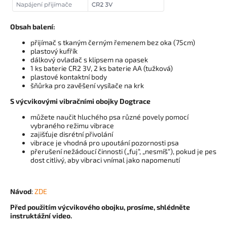
Obsah balení:
přijímač s tkaným černým řemenem bez oka (75cm)
plastový kufřík
dálkový ovladač s klipsem na opasek
1 ks baterie CR2 3V, 2 ks baterie AA (tužková)
plastové kontaktní body
šňůrka pro zavěšení vysílače na krk
S výcvikovými vibračními obojky Dogtrace
můžete naučit hluchého psa různé povely pomocí
vybraného režimu vibrace
zajišťuje disrétní přivolání
vibrace je vhodná pro upoutání pozornosti psa
přerušení nežádoucí činnosti („fuj“, „nesmíš“), pokud je pes
dost citlivý, aby vibraci vnímal jako napomenutí
Návod
:
ZDE
Před použitím výcvikového obojku, prosíme, shlédněte
instruktážní video.